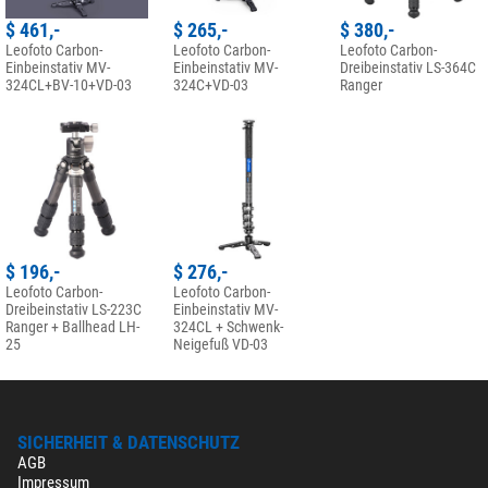
$ 461,-
$ 265,-
$ 380,-
Leofoto Carbon-
Leofoto Carbon-
Leofoto Carbon-
Einbeinstativ MV-
Einbeinstativ MV-
Dreibeinstativ LS-364C
324CL+BV-10+VD-03
324C+VD-03
Ranger
$ 196,-
$ 276,-
Leofoto Carbon-
Leofoto Carbon-
Dreibeinstativ LS-223C
Einbeinstativ MV-
Ranger + Ballhead LH-
324CL + Schwenk-
25
Neigefuß VD-03
SICHERHEIT & DATENSCHUTZ
AGB
Impressum