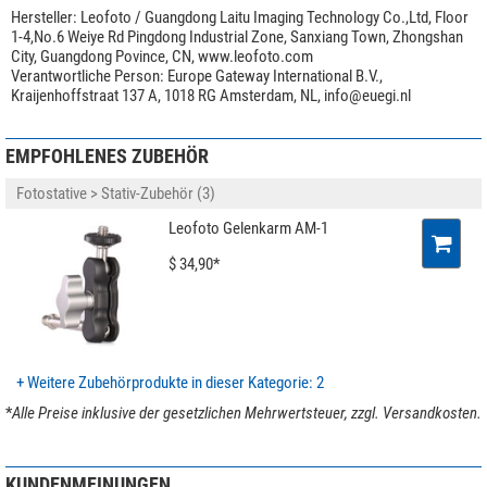
max. Schwenkung: 360°
Hersteller:
Leofoto / Guangdong Laitu Imaging Technology Co.,Ltd, Floor
1-4,No.6 Weiye Rd Pingdong Industrial Zone, Sanxiang Town, Zhongshan
max. Belastung: 5 kg
City, Guangdong Povince, CN, www.leofoto.com
Stil: Arca-Swiss
Verantwortliche Person:
Europe Gateway International B.V.,
Kraijenhoffstraat 137 A, 1018 RG Amsterdam, NL,
info@euegi.nl
EMPFOHLENES ZUBEHÖR
Fotostative > Stativ-Zubehör (3)
Leofoto Gelenkarm AM-1
$ 34,90*
+ Weitere Zubehörprodukte in dieser Kategorie: 2
*
Alle Preise inklusive der gesetzlichen Mehrwertsteuer, zzgl. Versandkosten.
KUNDENMEINUNGEN