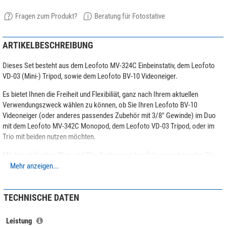
Fragen zum Produkt?
Beratung für Fotostative
ARTIKELBESCHREIBUNG
Dieses Set besteht aus dem Leofoto MV-324C Einbeinstativ, dem Leofoto
VD-03 (Mini-) Tripod, sowie dem Leofoto BV-10 Videoneiger.
Es bietet Ihnen die Freiheit und Flexibiliät, ganz nach Ihrem aktuellen
Verwendungszweck wählen zu können, ob Sie Ihren Leofoto BV-10
Videoneiger (oder anderes passendes Zubehör mit 3/8″ Gewinde) im Duo
mit dem Leofoto MV-342C Monopod, dem Leofoto VD-03 Tripod, oder im
Trio mit beiden nutzen möchten.
Mit dem einfachen Plug- and Play System von Leofoto, verschwenden Sie
zudem keine Zeit mit dem Wechsel zwischen den einzelnen Geräten. Ein
Mehr anzeigen...
einheitliches und dennoch universell verwendbares Ökosystem.
Vorraussetzung für den reibungslosen Wechsel ist eine quadratische
TECHNISCHE DATEN
Schwalbenschwanzplatte. Eine dafür passende Platte ist dem Lieferumfang
beigelegt. Sollten Sie bereits im Besitz einer passenden Platte sein, können
Leistung
Sie diese natürlich weiterhin wie gewohnt nutzen.