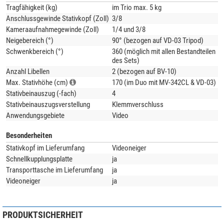
Tragfähigkeit (kg)
im Trio max. 5 kg
Kurzinfos:
Anschlussgewinde Stativkopf (Zoll)
3/8
Kameraaufnahmegewinde (Zoll)
1/4 und 3/8
MV-342C Monopod:
Neigebereich (°)
90° (bezogen auf VD-03 Tripod)
Schwenkbereich (°)
360 (möglich mit allen Bestandteilen
max. Belastung: 10 kg
des Sets)
max. Auszugshöhe: 1500 mm
Anzahl Libellen
2 (bezogen auf BV-10)
min. Auszugshöhe: 600 mm
Max. Stativhöhe (cm)
170 (im Duo mit MV-342CL & VD-03)
VD-03 (Mini-) Tripod:
Stativbeinauszug (-fach)
4
Stativbeinauszugsverstellung
Klemmverschluss
Durchmesser Aufnahmeplatte: 60 mm
Anwendungsgebiete
Video
max Belastung: 10 kg
max. Höhe: 200 mm
Besonderheiten
min. Höhe: 130 mm
Stativkopf im Lieferumfang
Videoneiger
in 3 Höhenmodi verwendbar (einfacher Wechsel durch Knopf an den
Schnellkupplungsplatte
ja
Füßen)
Transporttasche im Lieferumfang
ja
Videoneiger
ja
BV-10 Videoneiger:
Höhe: 98 mm
Länge der Basis: 60 mm
PRODUKTSICHERHEIT
max Neigung: +90° / -75°