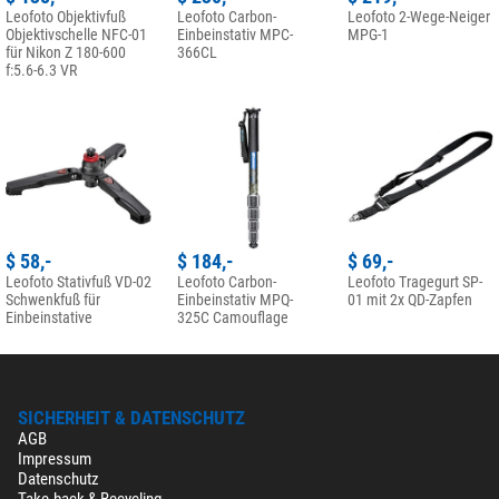
Leofoto Objektivfuß
Leofoto Carbon-
Leofoto 2-Wege-Neiger
Objektivschelle NFC-01
Einbeinstativ MPC-
MPG-1
für Nikon Z 180-600
366CL
f:5.6-6.3 VR
$ 58,-
$ 184,-
$ 69,-
Leofoto Stativfuß VD-02
Leofoto Carbon-
Leofoto Tragegurt SP-
Schwenkfuß für
Einbeinstativ MPQ-
01 mit 2x QD-Zapfen
Einbeinstative
325C Camouflage
SICHERHEIT & DATENSCHUTZ
AGB
Impressum
Datenschutz