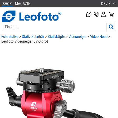
SHOP
MAGAZIN
DE / $
Fotostative
>
Stativ-Zubehör
>
Stativköpfe
>
Videoneiger
>
Video Head
>
Leofoto Videoneiger BV-0R rot