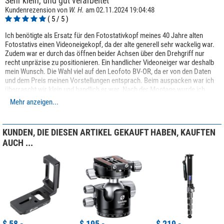
Sehr klein, und gut verarbeitet
Allgemein
Kundenrezension von
W. H.
am 02.11.2024 19:04:48
Höhe (cm)
7,6
( 5 / 5 )
Gewicht (kg)
0,27
Ich benötigte als Ersatz für den Fotostativkopf meines 40 Jahre alten
Serie
Video Head
Fotostativs einen Videoneigekopf, da der alte generell sehr wackelig war.
Farbe
rot
Zudem war er durch das öffnen beider Achsen über den Drehgriff nur
recht unpräzise zu positionieren. Ein handlicher Videoneiger war deshalb
mein Wunsch. Die Wahl viel auf den Leofoto BV-OR, da er von den Daten
und dem Preis meinen Vorstellungen entsprach. Beim auspacken war ich
überrascht wir klein und handlich er war. Nach der Montage wurde ich
nicht enttäuscht; nach dem Öffnen der Achsklemmungen lässt er sich
Mehr anzeigen...
weich und ohne ruckeln über den Griff bewegen. In Höhe kehrt er nach
dem loslassen wieder in die horizontale zurück. Er ergänzt damit mein
schweres Manfrotto Stativ nach unten hin, wenn man schnell mal die
KUNDEN, DIE DIESEN ARTIKEL GEKAUFT HABEN, KAUFTEN
Kamera auf einen Kometen richten will, oder die Nachführ-Fotomontierung
AUCH ...
unnötig ist z.B. für Perseiden Timelapse Filme etc.
Schreiben Sie Ihre eigene Rezension
Haben Sie spezifische Fragen zu Ihrer Bestellung oder Ihrem
Produkt?
Bitte wenden Sie sich hierzu an unseren Kundenservice!
$ 58,-
$ 195,-
$ 219,-