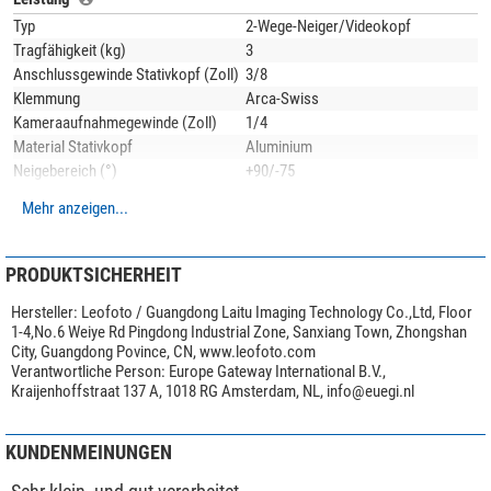
Typ
2-Wege-Neiger/Videokopf
Für die Metallteile verwendet Leofoto die hochwertige
6061-T6 Aluminium-
Tragfähigkeit (kg)
3
Legierung
mit Magnesium und Silizium als Legierungsbestandteile. Dieses
Anschlussgewinde Stativkopf (Zoll)
3/8
korrosionsbeständige Material zeichnet sich durch hohe Festigkeit und gute
Klemmung
Arca-Swiss
Zähigkeit aus. Die Streckgrenze ist vergleichbar mit Baustahl. Alle Teile
Kameraaufnahmegewinde (Zoll)
1/4
werden auf modernsten
CNC-Maschinen
aus dem vollen Material gefräst
Material Stativkopf
Aluminium
und sind dadurch deutlich
stabiler als Gußteile
. Auch hier macht Leofoto
Neigebereich (°)
+90/-75
keine Kompromisse!
Schwenkbereich (°)
360
Mehr anzeigen...
Der
BV-0R
ist neben dem klassischem Schwarz noch in den Farben Rot,
Durchmesser Montageplatte (mm)
38
Blau und Gelb erhältlich.
Anwendungsgebiete
Video
PRODUKTSICHERHEIT
Besonderheiten
Hersteller:
Leofoto / Guangdong Laitu Imaging Technology Co.,Ltd, Floor
Friktion
nein
1-4,No.6 Weiye Rd Pingdong Industrial Zone, Sanxiang Town, Zhongshan
Neigungsklemme
ja
City, Guangdong Povince, CN, www.leofoto.com
Schwenkungsklemme
ja
Verantwortliche Person:
Europe Gateway International B.V.,
Panorama Skala
ja
Kraijenhoffstraat 137 A, 1018 RG Amsterdam, NL,
info@euegi.nl
Schnellkupplungsplatte
ja
Videoneiger
ja
KUNDENMEINUNGEN
Halbschale
nein