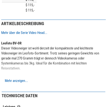
$ 115,-
$ 115,-
ARTIKELBESCHREIBUNG
Mehr über die Serie Video Head...
Leofoto BV-0R
Dieser Videoneiger ist wohl derzeit der kompakteste und leichteste
Videoneiger im Leofoto-Sortiment. Trotz seines geringen Gewichts von
gerade mal 270 Gramm trägt er dennoch Videokameras oder
Systemkameras bis 3kg. Ideal für die Kombination mit leichten
Reisestativen.
Die Dämpfung erlaubt ihnen seidenweiche horizontale Schwenks. Der
Mehr anzeigen...
vertikale Verstellbereich reicht von +90 / -75°. Durch die doppelte
Panoramafunktion ermöglicht er die Aufnahme von schrittweisen
Einzelaufnahmen die später zu einem Gesamtbild kombiniert werden
TECHNISCHE DATEN
können. Der Anschluß an das Stativ erfolgt über ein 3/8"-Schraubgewinde.
Kameraseitig befindet sich eine Schnellwechselkupplung nach Arca-Swiss-
Leistung
Standard im Lieferumfang.