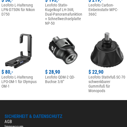
Leofoto L-Halterung
Leofoto Stativ-
Leofoto Carbon-
LPN-D750N für Nikon
Kugelkopf LH-36R,
Einbeinstativ MPC-
D750
Ihre Kundenmeinung hinzufügen
Dual-Panoramafunktion
366C
+ Schnellwechselplatte
NP-50
$ 80,-
$ 28,90
$ 22,90
Leofoto L-Halterung
Leofoto QDM-2 QD-
Leofoto Stativfuß SC-70
LPO-OM-1 für Olympus
Buchse 3/8"
schwenkbarer
OM-1
Gummifuß für
Monopods
SICHERHEIT & DATENSCHUTZ
AGB
Impressum