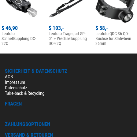
$ 46,90
$ 103,-
$ 58,-
Leofoto
Leofoto Tragegurt SP-
Leofoto QDC-36 QD-
Schnellkupplung DC-
01 + Wechselkupplung
Buchse für Stativbein
22Q
DC-22Q
36mm
SICHERHEIT & DATENSCHUTZ
AGB
Impressum
Datenschutz
Take-back & Recycling
FRAGEN
ZAHLUNGSOPTIONEN
VERSAND & RETOUREN