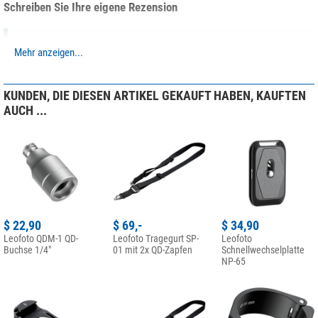
Schreiben Sie Ihre eigene Rezension
Haben Sie spezifische Fragen zu Ihrer Bestellung oder Ihrem
Mehr anzeigen...
Produkt?
Bitte wenden Sie sich hierzu an unseren Kundenservice!
KUNDEN, DIE DIESEN ARTIKEL GEKAUFT HABEN, KAUFTEN
Ihre Kundenmeinung hinzufügen
AUCH ...
$ 22,90
$ 69,-
$ 34,90
Leofoto QDM-1 QD-
Leofoto Tragegurt SP-
Leofoto
Buchse 1/4"
01 mit 2x QD-Zapfen
Schnellwechselplatte
NP-65