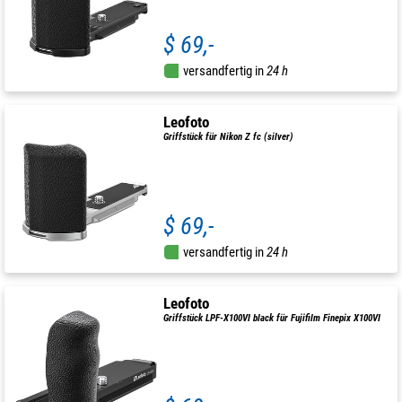
$ 69,-
versandfertig in
24 h
Leofoto
Griffstück für Nikon Z fc (silver)
$ 69,-
versandfertig in
24 h
Leofoto
Griffstück LPF-X100VI black für Fujifilm Finepix X100VI