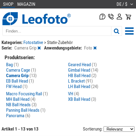
SHOP
MAGAZIN
DE / $
Kategorien:
Fotostative
>
Stativ-Zubehör
Serie:
Camera Grip
Anwendungsgebiete:
Foto
Produktserien:
Bag
(1)
Geared Head
(1)
Camera Cage
(1)
Gimbal Head
(14)
Camera Grip
(13)
HB Ball Head
(2)
EB Ball Head
(1)
L Bracket
(91)
FW Head
(1)
LH Ball Head
(24)
Macro Focusing Rail
(1)
VH
(4)
MH Ball Head
(4)
XB Ball Head
(3)
NB Ball Heads
(3)
Panning Ball Heads
(1)
Panorama
(6)
Artikel 1 - 13 von 13
Sortierung: