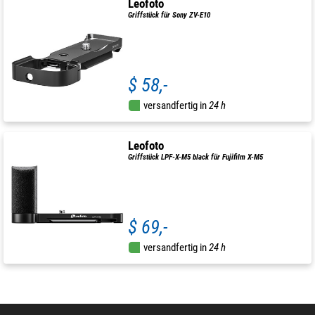
Leofoto
Griffstück für Sony ZV-E10
$ 58,-
versandfertig in
24 h
Leofoto
Griffstück LPF-X-M5 black für Fujifilm X-M5
$ 69,-
versandfertig in
24 h