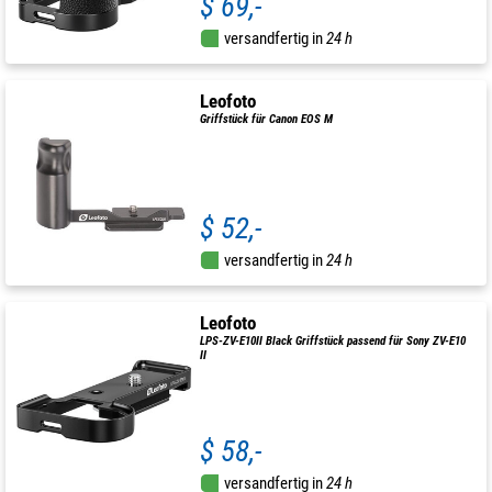
$ 69,-
versandfertig in
24 h
Leofoto
Griffstück für Canon EOS M
$ 52,-
versandfertig in
24 h
Leofoto
LPS-ZV-E10II Black Griffstück passend für Sony ZV-E10
II
$ 58,-
versandfertig in
24 h