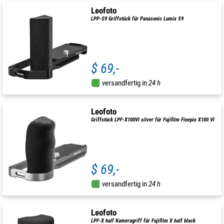
Leofoto
LPP-S9 Griffstück für Panasonic Lumix S9
$ 69,-
versandfertig in
24 h
Leofoto
Griffstück LPF-X100VI silver für Fujifilm Finepix X100 VI
$ 69,-
versandfertig in
24 h
Leofoto
LPF-X half Kameragriff für Fujifilm X half black