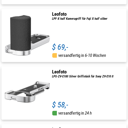
Leofoto
LPF-X half Kameragriff für Fuji X half silber
$ 69,-
versandfertig in
6-10 Wochen
Leofoto
LPS-ZV-E10II Silver Griffstück für Sony ZV-E10 II
$ 58,-
versandfertig in
24 h