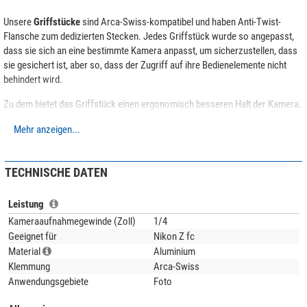
Unsere
Griffstücke
sind Arca-Swiss-kompatibel und haben Anti-Twist-
Flansche zum dedizierten Stecken. Jedes Griffstück wurde so angepasst,
dass sie sich an eine bestimmte Kamera anpasst, um sicherzustellen, dass
sie gesichert ist, aber so, dass der Zugriff auf ihre Bedienelemente nicht
behindert wird.
Zu dem bietet das Griffstück einen ergonomisch besseren Halt der Kamera.
Für die Metallteile verwendet Leofoto die hochwertige
6061-T6 Aluminium-
Mehr anzeigen...
Legierung
mit Magnesium und Silizium als Legierungsbestandteile. Dieses
korrosionsbeständige Material zeichnet sich durch hohe Festigkeit und gute
TECHNISCHE DATEN
Zähigkeit aus. Die Streckgrenze ist vergleichbar mit Baustahl. Alle Teile
werden auf modernsten
CNC-Maschinen
aus dem vollen Material gefräst
und sind dadurch deutlich
stabiler als Gußteile
. Auch hier macht Leofoto
Leistung
keine Kompromisse!
Kameraaufnahmegewinde (Zoll)
1/4
Geeignet für
Nikon Z fc
Material
Aluminium
Klemmung
Arca-Swiss
Anwendungsgebiete
Foto