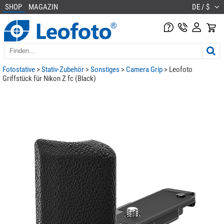
SHOP
MAGAZIN
DE / $
Fotostative
>
Stativ-Zubehör
>
Sonstiges
>
Camera Grip
> Leofoto
Griffstück für Nikon Z fc (Black)