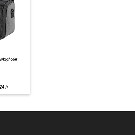
tivkopf oder
24 h