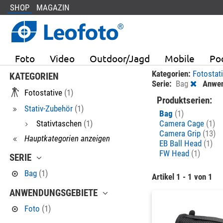
SHOP
MAGAZIN
Foto
Video
Outdoor/Jagd
Mobile
Po
Kategorien:
Fotostat
KATEGORIEN
Serie:
Bag
Anwen
Fotostative
(1)
Produktserien:
Stativ-Zubehör
(1)
Bag
(1)
Stativtaschen
(1)
Camera Cage
(1)
Camera Grip
(13)
Hauptkategorien anzeigen
EB Ball Head
(1)
FW Head
(1)
SERIE
Bag
(1)
Artikel 1 - 1 von 1
ANWENDUNGSGEBIETE
Foto
(1)