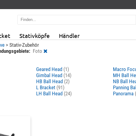
cket
Stativköpfe
Händler
ive
>
Stativ-Zubehör
dungsgebiete:
Foto
Geared Head
(1)
Macro Focu
Gimbal Head
(14)
MH Ball H
HB Ball Head
(2)
NB Ball H
L Bracket
(91)
Panning Ba
LH Ball Head
(24)
Panorama