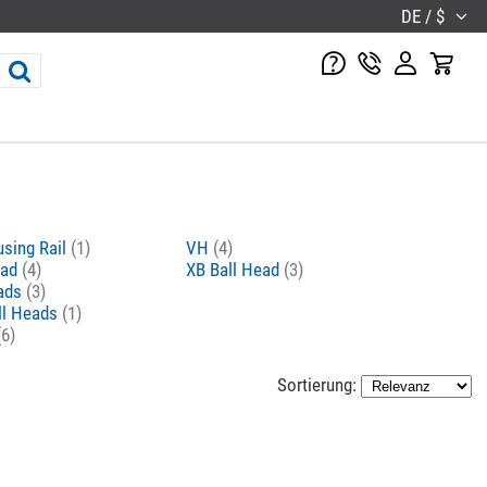
DE / $
sing Rail
(1)
VH
(4)
ead
(4)
XB Ball Head
(3)
eads
(3)
ll Heads
(1)
(6)
Sortierung: