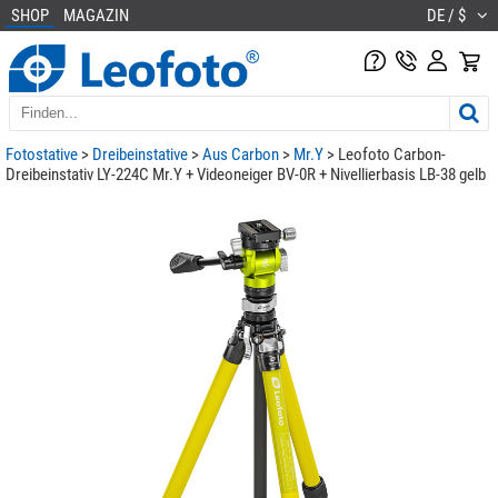
SHOP
MAGAZIN
DE / $
Fotostative
>
Dreibeinstative
>
Aus Carbon
>
Mr.Y
> Leofoto Carbon-
Dreibeinstativ LY-224C Mr.Y + Videoneiger BV-0R + Nivellierbasis LB-38 gelb