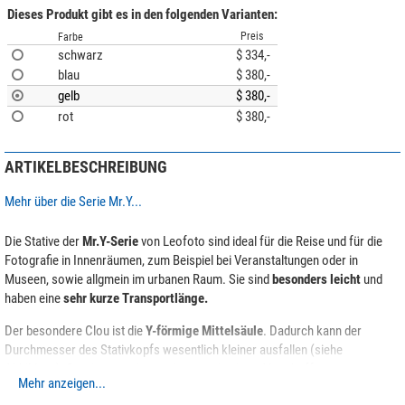
Dieses Produkt gibt es in den folgenden Varianten:
Preis
Farbe
schwarz
$ 334,-
blau
$ 380,-
gelb
$ 380,-
rot
$ 380,-
ARTIKELBESCHREIBUNG
Mehr über die Serie Mr.Y...
Die Stative der
Mr.Y-Serie
von Leofoto sind ideal für die Reise und für die
Fotografie in Innenräumen, zum Beispiel bei Veranstaltungen oder in
Museen, sowie allgmein im urbanen Raum. Sie sind
besonders leicht
und
haben eine
sehr kurze Transportlänge.
Der besondere Clou ist die
Y-förmige Mittelsäule
. Dadurch kann der
Durchmesser des Stativkopfs wesentlich kleiner ausfallen (siehe
Abbildung). Damit passt das stativ sogar in einen Aktenkoffer.
Mehr anzeigen...
Die Bedienung ist sehr
einfach und intuitiv
: Die Beine können durch