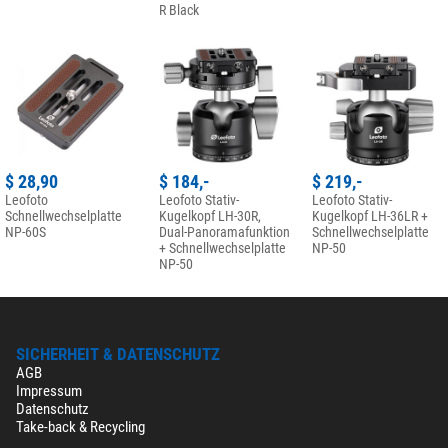
R Black
$ 28,90
$ 184,-
$ 219,-
Leofoto
Leofoto Stativ-
Leofoto Stativ-
Schnellwechselplatte
Kugelkopf LH-30R,
Kugelkopf LH-36LR +
NP-60S
Dual-Panoramafunktion
Schnellwechselplatte
+ Schnellwechselplatte
NP-50
NP-50
SICHERHEIT & DATENSCHUTZ
AGB
Impressum
Datenschutz
Take-back & Recycling