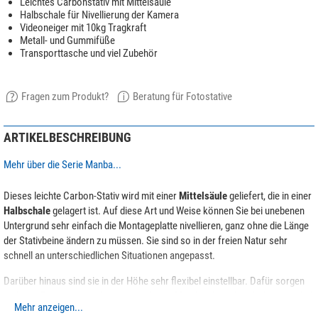
Leichtes Carbonstativ mit Mittelsäule
Halbschale für Nivellierung der Kamera
Videoneiger mit 10kg Tragkraft
Metall- und Gummifüße
Transporttasche und viel Zubehör
Fragen zum Produkt?
Beratung für Fotostative
ARTIKELBESCHREIBUNG
Mehr über die Serie Manba...
Dieses leichte Carbon-Stativ wird mit einer
Mittelsäule
geliefert, die in einer
Halbschale
gelagert ist. Auf diese Art und Weise können Sie bei unebenen
Untergrund sehr einfach die Montageplatte nivellieren, ganz ohne die Länge
der Stativbeine ändern zu müssen. Sie sind so in der freien Natur sehr
schnell an unterschiedlichen Situationen angepasst.
Darüber hinaus sind sie in der Höhe sehr flexibel einstellbar. Dafür sorgen
mehrere Beinauszüge, die austauschbare Mittelsäule und ein hoher, variabel
Mehr anzeigen...
einstellbarer Spreizwinkel
. Ein spezieller Haken erlaubt die Befestigung