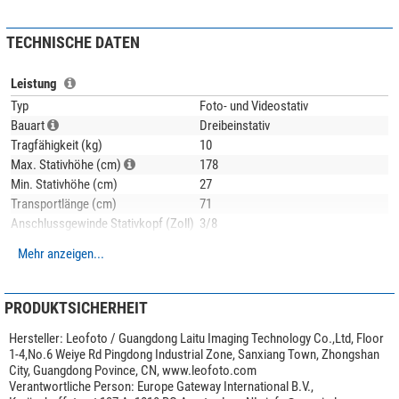
eines Gewichts, zum Beispiel einen Rucksack, um die Stabilität zu erhöhen.
TECHNISCHE DATEN
Die Beinauszüge sind mit S
chnellverschlüssen
versehen. Diese
Verschlüsse sind für eine höhere Griffigkeit gummiert.
Leistung
Die Stativbeine sind mit Gummifüße ausgestattet, die durch einfach Drehung
Typ
Foto- und Videostativ
durch Spikes ersetz werden können. Die Metallfüße müssen also nicht
Bauart
Dreibeinstativ
extra montiert werden, sondern sind sozusagen immer dabei.
Tragfähigkeit (kg)
10
Max. Stativhöhe (cm)
178
Min. Stativhöhe (cm)
27
Transportlänge (cm)
71
Anschlussgewinde Stativkopf (Zoll)
3/8
Kameraaufnahmegewinde (Zoll)
1/4 und 3/8
Mehr anzeigen...
Maße der Ablageplatte (cm)
7,5
Material
Carbon
Material Stativkopf
Aluminium
PRODUKTSICHERHEIT
Neigebereich (°)
90
Hersteller:
Leofoto / Guangdong Laitu Imaging Technology Co.,Ltd, Floor
Schwenkbereich (°)
360
1-4,No.6 Weiye Rd Pingdong Industrial Zone, Sanxiang Town, Zhongshan
Stativbeinauszug (-fach)
3
City, Guangdong Povince, CN, www.leofoto.com
Stativfuß
Gummifuß/Spike-Kombination
Verantwortliche Person:
Europe Gateway International B.V.,
Der
Videoneiger
BV-15
bietet an beiden Achsen eine fein einstellbare