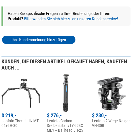
Stativ mit Säule
Zusätzliche kurze Mittelsäule
Videoneiger BV
Haben Sie spezifische Fragen zu Ihrer Bestellung oder Ihrem
Transporttasche
Produkt?
Bitte wenden Sie sich hierzu an unseren Kundenservice!
Werkzeug
Ihre Kundenmeinung hinzufügen
Unser Expertenkommentar:
Tipp:
Entdecken Sie unseren Magazinbeitrag
Kaufratgeber: Leofoto-
Stative
und lassen Sie sich von den Expertentipps inspirieren, um das
KUNDEN, DIE DIESEN ARTIKEL GEKAUFT HABEN, KAUFTEN
perfekte Stativ zu finden!
AUCH ...
(Stefan Taube)
$ 219,-
$ 276,-
$ 230,-
Leofoto Tischstativ MT-
Leofoto Carbon-
Leofoto 2-Wege-Neiger
04+LH-30
Dreibeinstativ LY-224C
VH-30R
Mr.Y + Ballhead LH-25