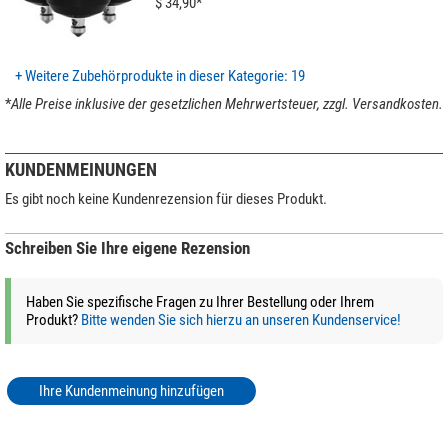
$ 34,90*
Gewicht (kg)
1,55
Stative
und lassen Sie sich von den Expertentipps inspirieren, um das
Serie
Manba
perfekte Stativ zu finden!
(Stefan Taube)
+ Weitere Zubehörprodukte in dieser Kategorie: 19
*
Alle Preise inklusive der gesetzlichen Mehrwertsteuer, zzgl. Versandkosten.
KUNDENMEINUNGEN
Es gibt noch keine Kundenrezension für dieses Produkt.
Schreiben Sie Ihre eigene Rezension
Haben Sie spezifische Fragen zu Ihrer Bestellung oder Ihrem
Produkt?
Bitte wenden Sie sich hierzu an unseren Kundenservice!
Ihre Kundenmeinung hinzufügen