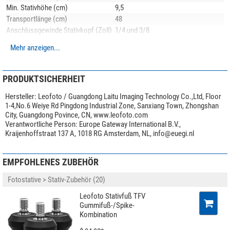
Die Beinauszüge sind mit S
chnellverschlüssen
versehen. Diese
Min. Stativhöhe (cm)
9,5
Verschlüsse sind für eine höhere Griffigkeit gummiert.
Transportlänge (cm)
48
Anschlussgewinde Stativkopf (Zoll)
1/4 und 3/8
Die Stativbeine sind mit Gummifüße ausgestattet, die durch einfach Drehung
Maße der Ablageplatte (cm)
5,2
durch Spikes ersetz werden können. Die Metallfüße müssen also nicht
Mehr anzeigen...
Material
Carbon
extra montiert werden, sondern sind sozusagen immer dabei.
Material Stativkopf
Aluminium
Die Beine dieses Stativs werden aus
10 Lagen Kohlenstofffasern
(Carbon)
Stativbeinauszug (-fach)
3
PRODUKTSICHERHEIT
gewickelt. Die spezielle rautenförmige Wicklung dieser Lagen sort für
Stativfuß
Gummifuß/Spike-Kombination
zusätzliche Stabilität und Schwingungsdämpfung bei denkbar
Hersteller:
Leofoto / Guangdong Laitu Imaging Technology Co.,Ltd, Floor
geringem
Anzahl Libellen
1
1-4,No.6 Weiye Rd Pingdong Industrial Zone, Sanxiang Town, Zhongshan
Gewicht!
Anwendungsgebiete
Video
City, Guangdong Povince, CN, www.leofoto.com
Verantwortliche Person:
Europe Gateway International B.V.,
Lieferumfang
Besonderheiten
Kraijenhoffstraat 137 A, 1018 RG Amsterdam, NL,
info@euegi.nl
Ablageplatte
nein
Stativ mit Säule
Mittelsäule
ja
Zusätzliche kurze Mittelsäule
EMPFOHLENES ZUBEHÖR
Stativkopf im Lieferumfang
nein
Transporttasche
Videoneiger
Werkzeug
nein
Fotostative > Stativ-Zubehör (20)
Halbschale
ja
Leofoto Stativfuß TFV
Transporttasche im Lieferumfang
ja
Gummifuß-/Spike-
Unser Expertenkommentar:
Kombination
Allgemein
Tipp:
Entdecken Sie unseren Magazinbeitrag
Kaufratgeber: Leofoto-