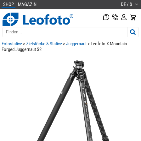
SHOP
MAGAZIN
DE / $
Fotostative
>
Zielstöcke & Stative
>
Juggernaut
> Leofoto X Mountain
Forged Juggernaut S2