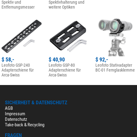
Spektiv und
Spektivhalterung und
Entfernungsmesser
weitere Optiken
$ 58,-
$ 40,90
$ 92,-
Leofoto GSP-240
Leofoto GSP-80
Leofoto Stativadapter
Adapterschiene für
Adapterschiene für
BC-01 Fernglasklemme
Arca-Swiss
Arca-Swiss
SICHERHEIT & DATENSCHUTZ
AGB
Impressum
Datenschutz
Take-back & Recycling
FRAGEN