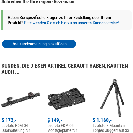
Schreiben Sie Ihre eigene Rezension
+ Weitere Zubehörprodukte in dieser Kategorie: 4
Schnelle LN Twist Locks mit 1/4-Drehung
Inklusive extra langer 5-Zoll-Spikes, Werkzeugset und Tragetasche
*
Alle Preise inklusive der gesetzlichen Mehrwertsteuer, zzgl. Versandkosten.
Haben Sie spezifische Fragen zu Ihrer Bestellung oder Ihrem
100% Carbon
Produkt?
Bitte wenden Sie sich hierzu an unseren Kundenservice!
Alle Carbon-Stativbeine von Leofoto werden aus
10-lagigen Carbon-
Material
hergestellt. Dies verspricht eine hohe Stabilität bei
geringem
Gewicht
und darüber hinaus für hohe Korrossionsbeständigkeit.
Ihre Kundenmeinung hinzufügen
Für die Metallteile verwendet Leofoto die hochwertige
6061-T6 Aluminium-
Legierung
mit Magnesium und Silizium als Legierungsbestandteile. Dieses
korrosionsbeständige Material zeichnet sich durch hohe Festigkeit und gute
KUNDEN, DIE DIESEN ARTIKEL GEKAUFT HABEN, KAUFTEN
Zähigkeit aus. Die Streckgrenze ist vergleichbar mit Baustahl. Alle Teile
AUCH ...
werden auf modernsten
CNC-Maschinen
aus dem vollen Material gefräst
und sind dadurch deutlich
stabiler als Gußteile
. Auch hier macht Leofoto
keine Kompromisse!
$ 172,-
$ 149,-
$ 1.160,-
Leofoto FDM-04
Leofoto FDM-05
Leofoto X Mountain
Dualhalterung für
Montageplatte für
Forged Juggernaut S3