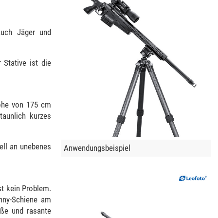
 Auch Jäger und
 Stative ist die
Höhe von 175 cm
taunlich kurzes
nell an unebenes
Anwendungsbeispiel
st kein Problem.
inny-Schiene am
oße und rasante