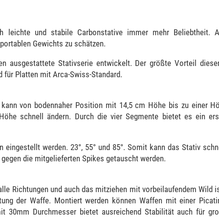
h leichte und stabile Carbonstative immer mehr Beliebtheit.
sportablen Gewichts zu schätzen.
n ausgestattete Stativserie entwickelt. Der größte Vorteil dieser
 für Platten mit Arca-Swiss-Standard.
Es kann von bodennaher Position mit 14,5 cm Höhe bis zu einer 
 Höhe schnell ändern. Durch die vier Segmente bietet es ein ers
n eingestellt werden. 23°, 55° und 85°. Somit kann das Stativ sch
egen die mitgelieferten Spikes getauscht werden.
lle Richtungen und auch das mitziehen mit vorbeilaufendem Wild i
chtung der Waffe. Montiert werden können Waffen mit einer Picat
mit 30mm Durchmesser bietet ausreichend Stabilität auch für gr