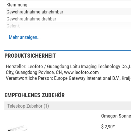
Klemmung
Gewehraufnahme abnehmbar
Gewehraufnahme drehbar
Gelenk
klappbar
Mehr anzeigen...
max. Auszugshöhe (cm)
min. Auszugshöhe (cm)
Packmaß (cm)
PRODUKTSICHERHEIT
Neigebereich (°)
Hersteller:
Leofoto / Guangdong Laitu Imaging Technology Co.,L
Schwenkbereich (°)
City, Guangdong Povince, CN, www.leofoto.com
Stativbeinauszug (-fach)
Verantwortliche Person:
Europe Gateway International B.V., Kra
Stativbeinauszugsverstellung
Stativfuß
EMPFOHLENES ZUBEHÖR
Tragfähigkeit (kg)
zusätzliche Trageriemenöse
Teleskop-Zubehör (1)
Besonderheiten
Omegon Sonnenfi
Geeignet für
$ 2,90*
Stativkopf