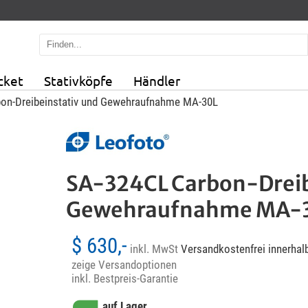
cket
Stativköpfe
Händler
on-Dreibeinstativ und Gewehraufnahme MA-30L
SA-324CL Carbon-Dreib
Gewehraufnahme MA-
$ 630,-
inkl. MwSt
Versandkostenfrei innerhal
zeige Versandoptionen
inkl. Bestpreis-Garantie
auf Lager