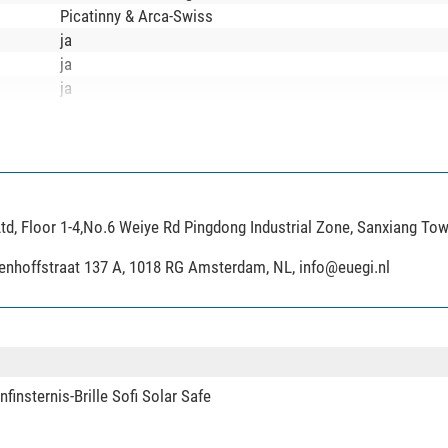
Picatinny & Arca-Swiss
ja
ja
ja
ja
175
14
64,7
35
td, Floor 1-4,No.6 Weiye Rd Pingdong Industrial Zone, Sanxiang To
360
3
ijenhoffstraat 137 A, 1018 RG Amsterdam, NL,
info@euegi.nl
Drehverschluss
Gummifuß mit Spikes (austauschbar)
15
-
nsternis-Brille Sofi Solar Safe
Langwaffe
ja