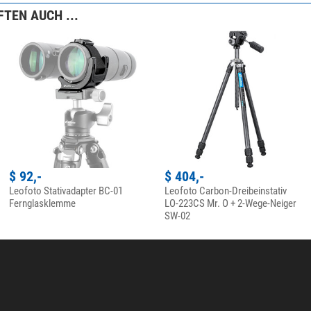
TEN AUCH ...
$ 92,-
$ 404,-
Leofoto Stativadapter BC-01
Leofoto Carbon-Dreibeinstativ
Fernglasklemme
LO-223CS Mr. O + 2-Wege-Neiger
SW-02