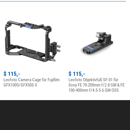
$ 115,-
$ 115,-
Leofoto Camera Cage für Fujifilm
Leofoto Objektivfuß SF-01 für
GFX100S/GFX50S II
Sony FE 70-200mm f/2.8 GM & FE
100-400mm f/4.5-5.6 GM OSS