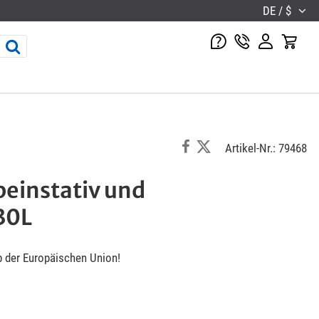
DE / $
Artikel-Nr.: 79468
einstativ und
30L
b der Europäischen Union!