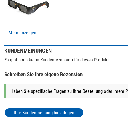
Transporttasche
Allgemein
Material
Farbe
Mehr anzeigen...
Fotostative (2)
Gewicht (g)
Leofoto SA-324
Serie
Waffenklemmha
KUNDENMEINUNGEN
Anwendungsgebiete
$ 620,-*
Es gibt noch keine Kundenrezension für dieses Produkt.
Ansitz
Drückjagd
Schreiben Sie Ihre eigene Rezension
Pirsch
weite Distanz
+ Weitere Zubehörprodukte in dieser Kategorie: 1
Haben Sie spezifische Fragen zu Ihrer Bestellung oder Ihrem 
Sportschützen
*
Alle Preise inklusive der gesetzlichen Mehrwertsteuer, zzgl. Ve
Ihre Kundenmeinung hinzufügen