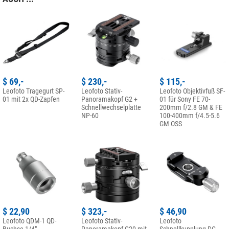
$ 69,-
$ 230,-
$ 115,-
Leofoto Tragegurt SP-
Leofoto Stativ-
Leofoto Objektivfuß SF-
01 mit 2x QD-Zapfen
Panoramakopf G2 +
01 für Sony FE 70-
Schnellwechselplatte
200mm f/2.8 GM & FE
NP-60
100-400mm f/4.5-5.6
GM OSS
$ 22,90
$ 323,-
$ 46,90
Leofoto QDM-1 QD-
Leofoto Stativ-
Leofoto