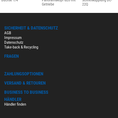
Buchse 1/4"
Panoramakopf G20 mit
Schnellkupplung DC-
Getriebe
22Q
SICHERHEIT & DATENSCHUTZ
AGB
Impressum
Datenschutz
Take-back & Recycling
FRAGEN
ZAHLUNGSOPTIONEN
VERSAND & RETOUREN
BUSINESS TO BUSINESS
HÄNDLER
Händler finden