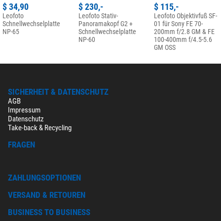
$ 34,90
$ 230,-
$ 115,-
Leofoto
Leofoto Stativ-
Leofoto Objektivfuß SF-
Schnellwechselplatte
Panoramakopf G2 +
01 für Sony FE 70-
NP-65
Schnellwechselplatte
200mm f/2.8 GM & FE
NP-60
100-400mm f/4.5-5.6
GM OSS
SICHERHEIT & DATENSCHUTZ
AGB
Impressum
Datenschutz
Take-back & Recycling
FRAGEN
ZAHLUNGSOPTIONEN
VERSAND & RETOUREN
BUSINESS TO BUSINESS