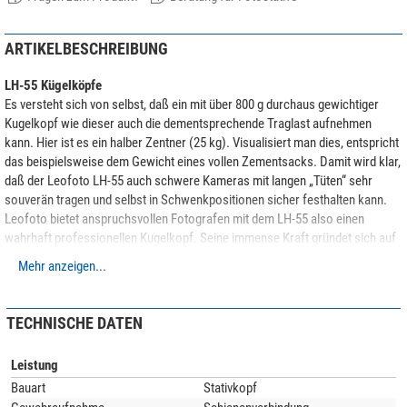
ARTIKELBESCHREIBUNG
LH-55 Kügelköpfe
Es versteht sich von selbst, daß ein mit über 800 g durchaus gewichtiger
Kugelkopf wie dieser auch die dementsprechende Traglast aufnehmen
kann. Hier ist es ein halber Zentner (25 kg). Visualisiert man dies, entspricht
das beispielsweise dem Gewicht eines vollen Zementsacks. Damit wird klar,
daß der Leofoto LH-55 auch schwere Kameras mit langen „Tüten“ sehr
souverän tragen und selbst in Schwenkpositionen sicher festhalten kann.
Leofoto bietet anspruchsvollen Fotografen mit dem LH-55 also einen
wahrhaft professionellen Kugelkopf. Seine immense Kraft gründet sich auf
Material und Technik: Keine gewöhnliche, sondern eine hochdichte, somit
Mehr anzeigen...
extrem beanspruchbare Flugzeugaluminium-Legierung (hier schwarz
eloxiert). Nicht geformt, nicht geschmiedet, sondern per CNC-Steuerung
vollkommen akkurat gefräst.
TECHNISCHE DATEN
Die
SC-Modelle
sind mit einer Schnellwechselkupplung versehen, die
Leistung
sowohl zur Aufnahme von Arca-Swiss Kupplungen sowie für die Aufnahme
von Weaver- bzw. Picatinny-Schienen geeignet ist. Dadurch können Sie ihr
Bauart
Stativkopf
Stativ sowohl für die klassische Fotografie, wie auch als Zielstock