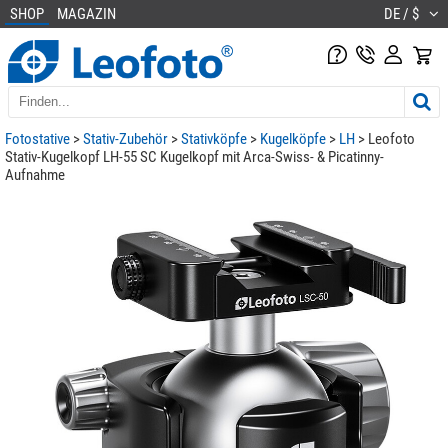
SHOP
MAGAZIN
DE / $
Fotostative
>
Stativ-Zubehör
>
Stativköpfe
>
Kugelköpfe
>
LH
> Leofoto
Stativ-Kugelkopf LH-55 SC Kugelkopf mit Arca-Swiss- & Picatinny-
Aufnahme