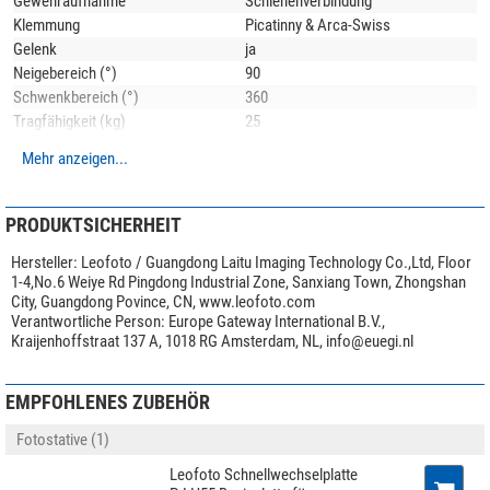
Gewehraufnahme
Schienenverbindung
verwenden.
Klemmung
Picatinny & Arca-Swiss
Gelenk
ja
Eine Schnellwechselplatte ist
nicht
im Lieferumfang!
Neigebereich (°)
90
Schwenkbereich (°)
360
Für die Metallteile verwendet Leofoto die hochwertige
6061-T6 Aluminium-
Legierung
Tragfähigkeit (kg)
mit Magnesium und Silizium als Legierungsbestandteile. Dieses
25
korrosionsbeständige Material zeichnet sich durch hohe Festigkeit und gute
Mehr anzeigen...
Besonderheiten
Zähigkeit aus. Die Streckgrenze ist vergleichbar mit Baustahl. Alle Teile
werden auf modernsten
CNC-Maschinen
aus dem vollen Material gefräst
Geeignet für
Langwaffe
und sind dadurch deutlich
stabiler als Gußteile
. Auch hier macht Leofoto
Stativkopf
ja
PRODUKTSICHERHEIT
keine Kompromisse!
Allgemein
Hersteller:
Leofoto / Guangdong Laitu Imaging Technology Co.,Ltd, Floor
Anwendungsbeispiel(e)
zeigen optionales Zubehör bzw. das Produkt in
1-4,No.6 Weiye Rd Pingdong Industrial Zone, Sanxiang Town, Zhongshan
Material
Aluminium
Verbindung mit anderen Artikeln.
City, Guangdong Povince, CN, www.leofoto.com
Farbe
schwarz/silber
Verantwortliche Person:
Europe Gateway International B.V.,
Höhe (mm)
98
Kraijenhoffstraat 137 A, 1018 RG Amsterdam, NL,
info@euegi.nl
Gewicht (g)
812
Serie
LH
EMPFOHLENES ZUBEHÖR
Anwendungsgebiete
Fotostative (1)
Ansitz
mittel
Leofoto Schnellwechselplatte
Drückjagd
mittel