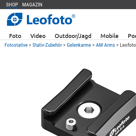
SHOP
MAGAZIN
Foto
Video
Outdoor/Jagd
Mobile
Po
Fotostative
>
Stativ-Zubehör
>
Gelenkarme
>
AM Arms
> Leofoto