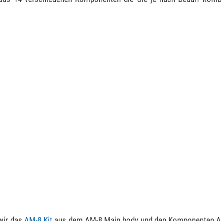
wir das
AM-8 Kit
aus dem AM-8 Main body und den Komponenten A