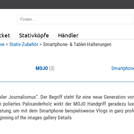
cket
Stativköpfe
Händler
ive
>
Stativ-Zubehör
>
Smartphone- & Tablet-Halterungen
MOJO
(3)
Smartpho
er Journalismus“. Der Begriff steht für eine neue Generation von
 poliertes Palisanderholz wirkt der MOJO Handgriff geradezu luxu
stung, um mit dem Smartphone beispielsweise Vlogs in ganz profe
ginning of the images gallery Details