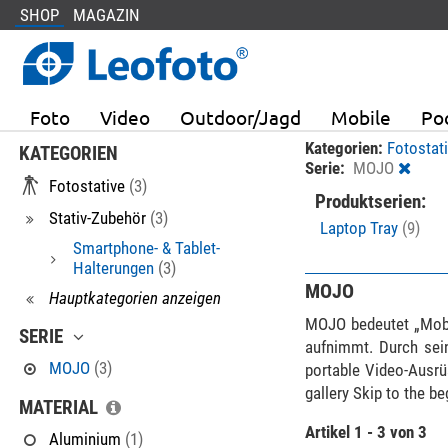
SHOP
MAGAZIN
Foto
Video
Outdoor/Jagd
Mobile
Po
Kategorien:
Fotostat
KATEGORIEN
Serie:
MOJO
Fotostative
(3)
Produktserien:
Stativ-Zubehör
(3)
Laptop Tray
(9)
Smartphone- & Tablet-
Halterungen
(3)
MOJO
Hauptkategorien anzeigen
MOJO bedeutet „Mobil
SERIE
aufnimmt. Durch sein
MOJO
(3)
portable Video-Ausrü
gallery Skip to the be
MATERIAL
Artikel 1 - 3 von 3
Aluminium
(1)