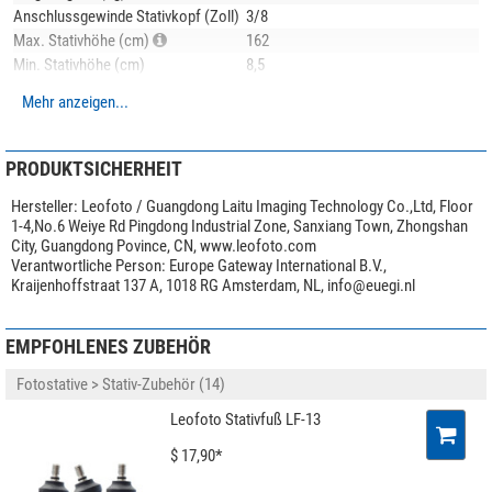
einen Rucksack, um die Stabilität zu erhöhen.
Anschlussgewinde Stativkopf (Zoll)
3/8
Max. Stativhöhe (cm)
162
Die Mittelsäule kann entfernt werden:
Min. Stativhöhe (cm)
8,5
Transportlänge (cm)
47,5
Nutzen Sie das Stativ mit Mittelsäule für eine bequeme und schnelle
Mehr anzeigen...
Stativbeinauszug (-fach)
3
Höhenverstellung.
Stativbeinauszugsverstellung
Nutzen Sie das Stativ ohne Mittelsäule für mehr Stabilität.
Drehverschluss
Die Mittelsäule kann für ungewöhnliche Aufnahmesituationen auch
Stativfuß
Gummifuß
PRODUKTSICHERHEIT
umgedreht montiert werden.
Anzahl Libellen
1
Hersteller:
Leofoto / Guangdong Laitu Imaging Technology Co.,Ltd, Floor
Anwendungsgebiete
Foto
1-4,No.6 Weiye Rd Pingdong Industrial Zone, Sanxiang Town, Zhongshan
Die Montage oder Demontage der Mittelsäule erfolgt ohne Werkzeug
City, Guangdong Povince, CN, www.leofoto.com
in
Besonderheiten
Verantwortliche Person:
Europe Gateway International B.V.,
wenigen Sekunden!
Mittelsäule
ja
Kraijenhoffstraat 137 A, 1018 RG Amsterdam, NL,
info@euegi.nl
Stativkopf im Lieferumfang
nein
Die Beine dieses Stativs werden aus
10 Lagen Kohlenstofffasern
(Carbon)
Schnellkupplungsplatte
nein
gewickelt. Die spezielle rautenförmige Wicklung dieser Lagen sort für
EMPFOHLENES ZUBEHÖR
Ablageplatte
nein
zusätzliche Stabilität und Schwingungsdämpfung bei denkbar
geringem
Gewicht!
Transporttasche im Lieferumfang
ja
Fotostative > Stativ-Zubehör (14)
Videoneiger
nein
Die schöne
Transporttasche
ist wasserabweisend und mit einem
Leofoto Stativfuß LF-13
Halbschale
ja
verstellbaren Schultergurt
ausgestattet.
$ 17,90*
Allgemein
Lieferumfang: