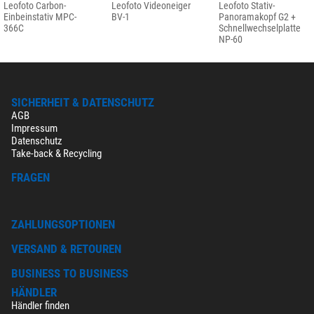
Leofoto Carbon-
Leofoto Videoneiger
Leofoto Stativ-
Einbeinstativ MPC-
BV-1
Panoramakopf G2 +
366C
Schnellwechselplatte
NP-60
SICHERHEIT & DATENSCHUTZ
AGB
Impressum
Datenschutz
Take-back & Recycling
FRAGEN
ZAHLUNGSOPTIONEN
VERSAND & RETOUREN
BUSINESS TO BUSINESS
HÄNDLER
Händler finden