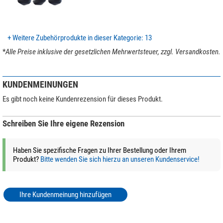
Serie
Mr.O
Stativ mit Säule
Farbe
carbon
Zusätzliche kurze Säule
Gewicht (kg)
0,81
Transporttasche
+ Weitere Zubehörprodukte in dieser Kategorie: 13
Werkzeug
*
Alle Preise inklusive der gesetzlichen Mehrwertsteuer, zzgl. Versandkosten.
Unser Expertenkommentar:
KUNDENMEINUNGEN
Tipp:
Entdecken Sie unseren Magazinbeitrag
Kaufratgeber: Leofoto-
Es gibt noch keine Kundenrezension für dieses Produkt.
Stative
und lassen Sie sich von den Expertentipps inspirieren, um das
perfekte Stativ zu finden!
Schreiben Sie Ihre eigene Rezension
(Stefan Taube)
Haben Sie spezifische Fragen zu Ihrer Bestellung oder Ihrem
Produkt?
Bitte wenden Sie sich hierzu an unseren Kundenservice!
Ihre Kundenmeinung hinzufügen