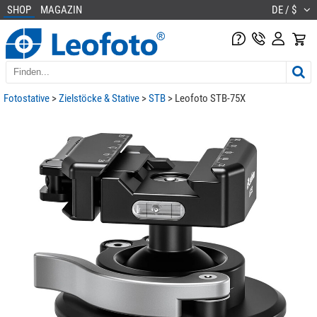
SHOP
MAGAZIN
DE / $
Fotostative
>
Zielstöcke & Stative
>
STB
> Leofoto STB-75X