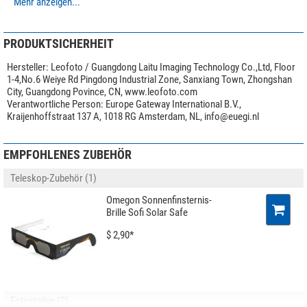
Mehr anzeigen...
Besonderheiten
Geeignet für
Langwaffe
PRODUKTSICHERHEIT
Stativkopf
ja
Hersteller:
Leofoto / Guangdong Laitu Imaging Technology Co.,Ltd, Floor
1-4,No.6 Weiye Rd Pingdong Industrial Zone, Sanxiang Town, Zhongshan
Allgemein
City, Guangdong Povince, CN, www.leofoto.com
Material
Aluminium
Verantwortliche Person:
Europe Gateway International B.V.,
Farbe
schwarz/silber
Kraijenhoffstraat 137 A, 1018 RG Amsterdam, NL,
info@euegi.nl
Höhe (mm)
76
Gewicht (g)
385
EMPFOHLENES ZUBEHÖR
Serie
STB
Teleskop-Zubehör (1)
Anwendungsgebiete
Omegon Sonnenfinsternis-
Ansitz
mittel
Brille Sofi Solar Safe
Drückjagd
mittel
Pirsch
mittel
$ 2,90*
weite Distanz
sehr gut
Sportschützen
sehr gut
Fotostative (2)