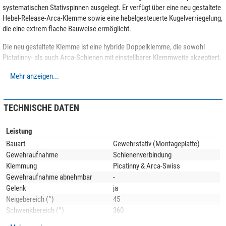
systematischen Stativspinnen ausgelegt. Er verfügt über eine neu gestaltete
Hebel-Release-Arca-Klemme sowie eine hebelgesteuerte Kugelverriegelung,
die eine extrem flache Bauweise ermöglicht.
Die neu gestaltete Klemme ist eine hybride Doppelklemme, die sowohl
Pictatinny- als auch Arca-Schienen mit einstellbarer Klemmweite akzeptiert.
Der STB-75X hat einen integrierten 75mm systematischen Adapter und kann
Mehr anzeigen...
nicht als normaler Kugelkopf verwendet werden und ist nicht kompatibel mit
3/8"-Montagegewinden.
TECHNISCHE DATEN
Dieses Produkt kann nur mit Stativen mit einer Aufnahme für 75mm
Platformen und Halbschalen verwendet werden.
Leistung
Für die Metallteile verwendet Leofoto die hochwertige
6061-T6 Aluminium-
Bauart
Gewehrstativ (Montageplatte)
Legierung
mit Magnesium und Silizium als Legierungsbestandteile. Dieses
Gewehraufnahme
Schienenverbindung
korrosionsbeständige Material zeichnet sich durch hohe Festigkeit und gute
Klemmung
Picatinny & Arca-Swiss
Zähigkeit aus. Die Streckgrenze ist vergleichbar mit Baustahl. Alle Teile
Gewehraufnahme abnehmbar
-
werden auf modernsten
CNC-Maschinen
aus dem vollen Material gefräst
Gelenk
ja
und sind dadurch deutlich
stabiler als Gußteile
. Auch hier macht Leofoto
Neigebereich (°)
45
keine Kompromisse!
Schwenkbereich (°)
360
Tragfähigkeit (kg)
20