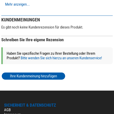
Mehr anzeigen...
Leofoto SA-324C Carbon-
Dreibeinstativ + Kugelkopf
MK-40 +
KUNDENMEINUNGEN
Waffenklemmhalterung GS-3
Es gibt noch keine Kundenrezension für dieses Produkt.
$ 620,-*
Schreiben Sie Ihre eigene Rezension
+ Weitere Zubehörprodukte in dieser Kategorie: 1
*
Alle Preise inklusive der gesetzlichen Mehrwertsteuer, zzgl. Versandkosten.
Haben Sie spezifische Fragen zu Ihrer Bestellung oder Ihrem
Produkt?
Bitte wenden Sie sich hierzu an unseren Kundenservice!
Ihre Kundenmeinung hinzufügen
SICHERHEIT & DATENSCHUTZ
AGB