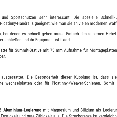
nd Sportschützen sehr interessant. Die spezielle Schnellku
icatinny-Handrails geeignet, wie man sie an vielen modernen Waffe
en, bei denen es schnell gehen muss. Einfach den silbernen Hebel
 schließen und ihr Equipment ist fixiert.
latte für Summit-Stative mit 75 mm Aufnahme für Montageplatten. 
bar.
ausgestattet. Die Besonderheit dieser Kupplung ist, dass sie
ellwechselplatten oder für Picatinny-/Weaver-Schienen. Somit
6 Aluminium-Legierung
mit Magnesium und Silizium als Legierun
estigkeit und gute Zähigkeit aus. Die Streckgrenze ist vergleichb