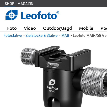
SHOP
MAGAZIN
Foto
Video
Outdoor/Jagd
Mobile
Po
Fotostative
>
Zielstöcke & Stative
>
MAB
> Leofoto MAB-75G Ge