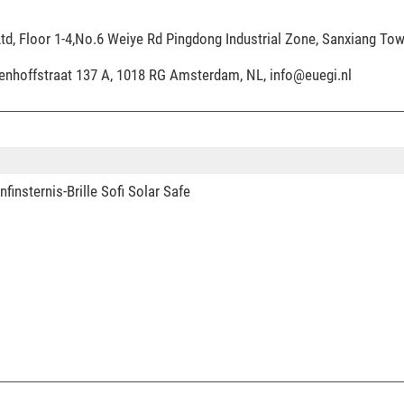
ja
td, Floor 1-4,No.6 Weiye Rd Pingdong Industrial Zone, Sanxiang To
ijenhoffstraat 137 A, 1018 RG Amsterdam, NL,
info@euegi.nl
Aluminium
schwarz/silber
88
626
MAB
nsternis-Brille Sofi Solar Safe
mittel
mittel
mittel
sehr gut
sehr gut
C Carbon-Dreibeinstativ + Kugelkopf MK-40 +
lterung GS-3