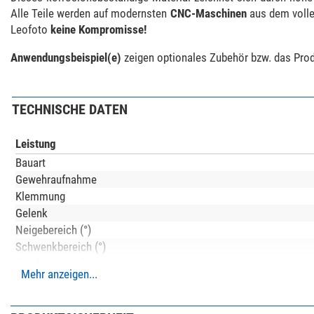
Alle Teile werden auf modernsten
CNC-Maschinen
aus dem volle
Leofoto
keine Kompromisse!
Anwendungsbeispiel(e)
zeigen optionales Zubehör bzw. das Produ
TECHNISCHE DATEN
Leistung
Bauart
Gewehraufnahme
Klemmung
Gelenk
Neigebereich (°)
Schwenkbereich (°)
Tragfähigkeit (kg)
Mehr anzeigen...
Besonderheiten
Geeignet für