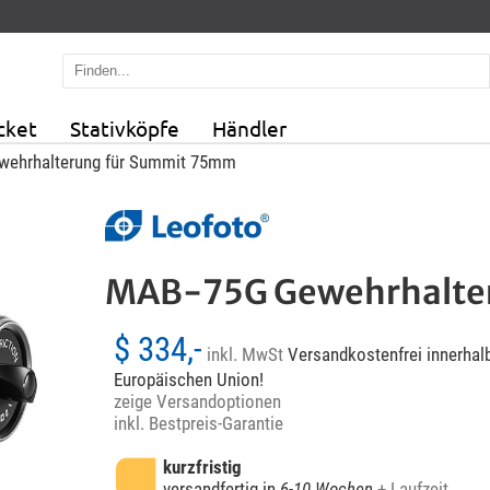
cket
Stativköpfe
Händler
wehrhalterung für Summit 75mm
MAB-75G Gewehrhalte
$ 334,-
inkl. MwSt
Versandkostenfrei innerhalb
Europäischen Union!
zeige Versandoptionen
inkl. Bestpreis-Garantie
kurzfristig
versandfertig in
6-10 Wochen
+ Laufzeit