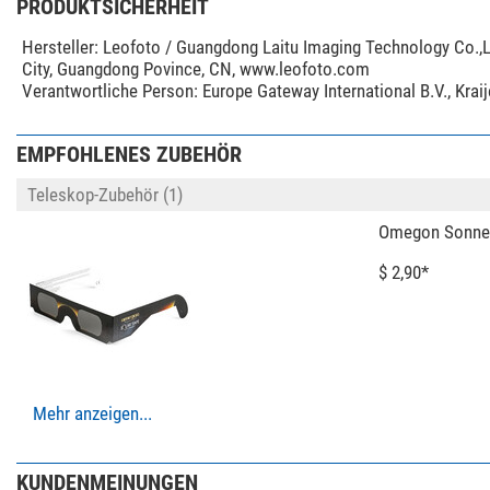
PRODUKTSICHERHEIT
Stativkopf
Hersteller:
Leofoto / Guangdong Laitu Imaging Technology Co.,L
City, Guangdong Povince, CN, www.leofoto.com
Allgemein
Verantwortliche Person:
Europe Gateway International B.V., Kra
Material
Farbe
Höhe (mm)
EMPFOHLENES ZUBEHÖR
Gewicht (g)
Teleskop-Zubehör (1)
Serie
Omegon Sonnenfi
Anwendungsgebiete
$ 2,90*
Ansitz
Drückjagd
Pirsch
weite Distanz
Sportschützen
Mehr anzeigen...
Fotostative (2)
Leofoto SA-324
Waffenklemmha
KUNDENMEINUNGEN