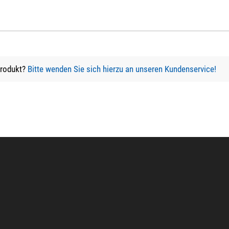
Produkt?
Bitte wenden Sie sich hierzu an unseren Kundenservice!
rsandkosten.