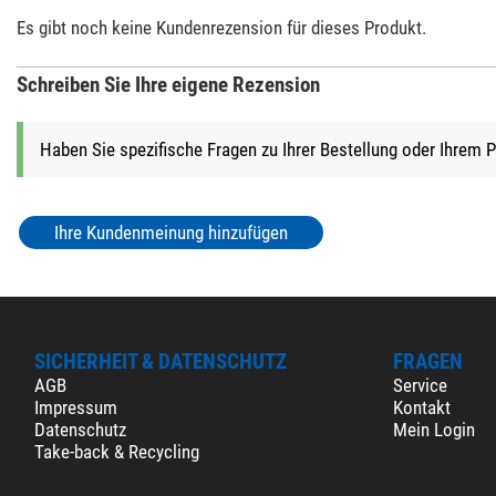
$ 620,-*
Es gibt noch keine Kundenrezension für dieses Produkt.
Schreiben Sie Ihre eigene Rezension
+ Weitere Zubehörprodukte in dieser Kategorie: 1
Haben Sie spezifische Fragen zu Ihrer Bestellung oder Ihrem 
*
Alle Preise inklusive der gesetzlichen Mehrwertsteuer, zzgl. Ve
Ihre Kundenmeinung hinzufügen
SICHERHEIT & DATENSCHUTZ
FRAGEN
AGB
Service
Impressum
Kontakt
Datenschutz
Mein Login
Take-back & Recycling