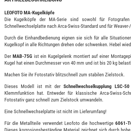
LEOFOTO MA-Kugelköpfe
Die Kugelköpfe der MA-Serie sind sowohl für Fotografen u
Schnellwechselplatte nach Arca-Swiss-Standard und für Weaver-/P
Durch die Einhandbedienung eignen sie sich für alle Situation
Kugelkopf in alle Richtungen drehen oder schwenken. Hebel wieder
Der
MAB-75G
ist ein Kugelgelenk montiert auf einer Montagep
Kugel hat einen Durchmesser von 40 mm und ist bis 20 kg belast
Machen Sie ihr Fotostativ blitzschnell zum stabilen Zielstock.
Dieses Modell ist mit der
Schnellwechselkupplung LSC-50
Klemmfunktion hat. Entweder für klassische Arca-Swiss-Schn
Fotostativ ganz schnell zum Zielstock umwandeln.
Eine Schnellwechselplatte ist nicht im Lieferumfang!
Für die Metallteile verwendet Leofoto die hochwertige
6061-T
Dieses korrosionsbeständige Material zeichnet sich durch hohe F