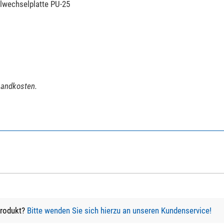
lwechselplatte PU-25
Kugelkopf
ja
nein
ja
ja
nein
rsandkosten.
Pocket
grün
0,213
Produkt?
Bitte wenden Sie sich hierzu an unseren Kundenservice!