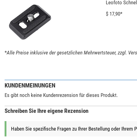
Leofoto Schnel
Stativkopf im Lieferumfang
Schnellkupplungsplatte
$ 17,90*
Ablageplatte
Integrierte Polhöhenwiege
Transporttasche im Lieferumfang
Videoneiger
Allgemein
*
Alle Preise inklusive der gesetzlichen Mehrwertsteuer, zzgl. Ve
Serie
Farbe
Gewicht (kg)
KUNDENMEINUNGEN
Es gibt noch keine Kundenrezension für dieses Produkt.
Schreiben Sie Ihre eigene Rezension
Haben Sie spezifische Fragen zu Ihrer Bestellung oder Ihrem 