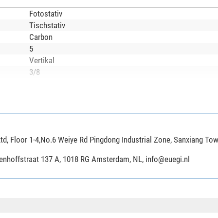
Fotostativ
Tischstativ
Carbon
5
Vertikal
3/8
1/4
90
360
20
8,5
td, Floor 1-4,No.6 Weiye Rd Pingdong Industrial Zone, Sanxiang To
21,3
0
ijenhoffstraat 137 A, 1018 RG Amsterdam, NL,
info@euegi.nl
Gummifuß
Foto
nein