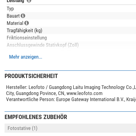
Leistung
Typ
Bauart
Material
Tragfähigkeit (kg)
Friktionseinstellung
Anschlussgewinde Stativkopf (Zoll)
Kameraaufnahmegewinde (Zoll)
Mehr anzeigen...
Neigebereich (°)
Schwenkbereich (°)
Max. Stativhöhe (cm)
PRODUKTSICHERHEIT
Min. Stativhöhe (cm)
Hersteller:
Leofoto / Guangdong Laitu Imaging Technology Co.,L
Transportlänge (cm)
City, Guangdong Povince, CN, www.leofoto.com
Stativbeinauszug (-fach)
Verantwortliche Person:
Europe Gateway International B.V., Kra
Stativfuß
Anwendungsgebiete
EMPFOHLENES ZUBEHÖR
Besonderheiten
Fotostative (1)
Mittelsäule