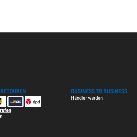
 RETOUREN
BUSINESS TO BUSINESS
Händler werden
rrufen
en