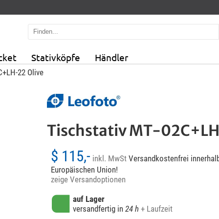
cket
Stativköpfe
Händler
C+LH-22 Olive
Tischstativ MT-02C+LH
$ 115,-
inkl. MwSt
Versandkostenfrei innerhalb
Europäischen Union!
zeige Versandoptionen
auf Lager
versandfertig in
24 h
+ Laufzeit