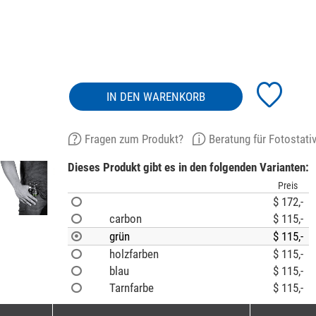
IN DEN WARENKORB
Fragen zum Produkt?
Beratung für Fotostati
Dieses Produkt gibt es in den folgenden Varianten:
Preis
$ 172,-
carbon
$ 115,-
grün
$ 115,-
holzfarben
$ 115,-
blau
$ 115,-
Tarnfarbe
$ 115,-