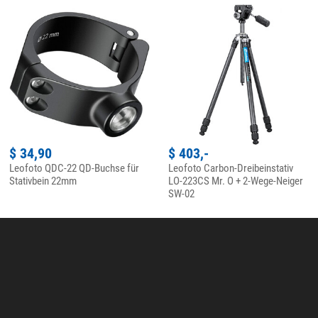
$ 34,90
$ 403,-
Leofoto QDC-22 QD-Buchse für
Leofoto Carbon-Dreibeinstativ
Stativbein 22mm
LO-223CS Mr. O + 2-Wege-Neiger
SW-02