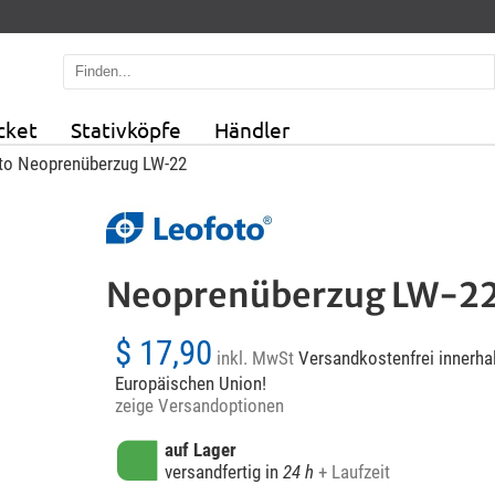
cket
Stativköpfe
Händler
to Neoprenüberzug LW-22
Neoprenüberzug LW-2
$ 17,90
inkl. MwSt
Versandkostenfrei innerhal
Europäischen Union!
zeige Versandoptionen
auf Lager
versandfertig in
24 h
+ Laufzeit