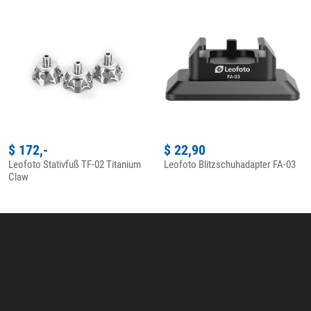
$ 172,-
$ 22,90
Leofoto Stativfuß TF-02 Titanium
Leofoto Blitzschuhadapter FA-03
Claw