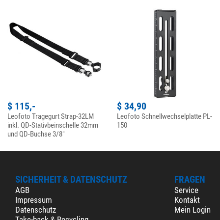
$ 115,-
$ 34,90
Leofoto Tragegurt Strap-32LM
Leofoto Schnellwechselplatte PL-
inkl. QD-Stativbeinschelle 32mm
150
und QD-Buchse 3/8"
SICHERHEIT & DATENSCHUTZ
FRAGEN
AGB
Service
Impressum
Kontakt
Datenschutz
Mein Login
Take-back & Recycling