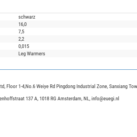
schwarz
16,0
7,5
2,2
0,015
Leg Warmers
td, Floor 1-4,No.6 Weiye Rd Pingdong Industrial Zone, Sanxiang To
ijenhoffstraat 137 A, 1018 RG Amsterdam, NL,
info@euegi.nl