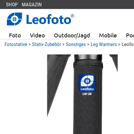
SHOP
MAGAZIN
Foto
Video
Outdoor/Jagd
Mobile
Po
Fotostative
>
Stativ-Zubehör
>
Sonstiges
>
Leg Warmers
> Leofo