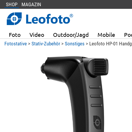
SHOP
MAGAZIN
Foto
Video
Outdoor/Jagd
Mobile
Po
Fotostative
>
Stativ-Zubehör
>
Sonstiges
> Leofoto HP-01 Handgri