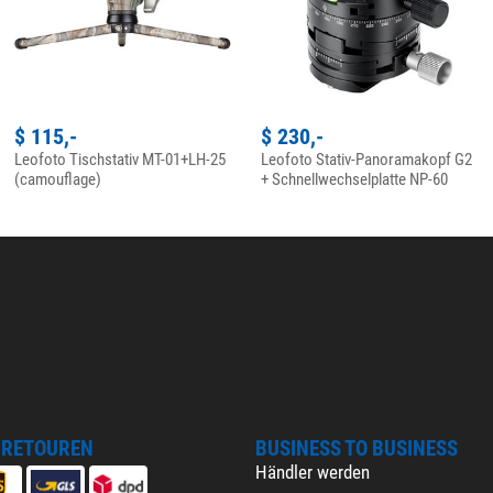
$ 115,-
$ 230,-
Leofoto Tischstativ MT-01+LH-25
Leofoto Stativ-Panoramakopf G2
(camouflage)
+ Schnellwechselplatte NP-60
 RETOUREN
BUSINESS TO BUSINESS
Händler werden