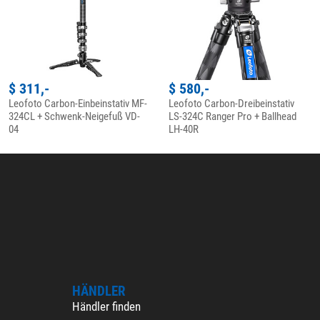
$ 311,-
$ 580,-
Leofoto Carbon-Einbeinstativ MF-
Leofoto Carbon-Dreibeinstativ
324CL + Schwenk-Neigefuß VD-
LS-324C Ranger Pro + Ballhead
04
LH-40R
HÄNDLER
Händler finden