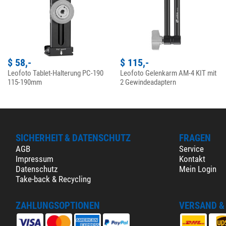
$ 58,-
$ 115,-
Leofoto Tablet-Halterung PC-190
Leofoto Gelenkarm AM-4 KIT mit
115-190mm
2 Gewindeadaptern
SICHERHEIT & DATENSCHUTZ
FRAGEN
AGB
Service
Impressum
Kontakt
Datenschutz
Mein Login
Take-back & Recycling
ZAHLUNGSOPTIONEN
VERSAND &