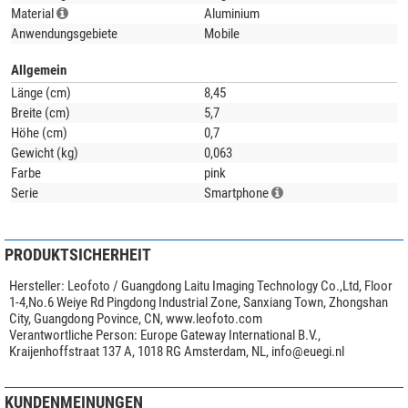
Standfuß kompatibel mit Arca-Swiss-Systemen
Material
Aluminium
Erhältlich in Schwarz, Silber und Pink
Anwendungsgebiete
Mobile
Schneller Aufbau, ultraleichtes Design
Allgemein
Länge (cm)
8,45
Abmessungen & Gewicht:
Breite (cm)
5,7
Länge: 84,5mm (zusammengeklappt) / 207mm (ausgeklappt)
Höhe (cm)
0,7
Breite: 57mm
Gewicht (kg)
0,063
Höhe: nur 7mm (zusammengeklappt)
Farbe
pink
Gewicht: 63g
Serie
Smartphone
PRODUKTSICHERHEIT
Hersteller:
Leofoto / Guangdong Laitu Imaging Technology Co.,Ltd, Floor
1-4,No.6 Weiye Rd Pingdong Industrial Zone, Sanxiang Town, Zhongshan
City, Guangdong Povince, CN, www.leofoto.com
Verantwortliche Person:
Europe Gateway International B.V.,
Kraijenhoffstraat 137 A, 1018 RG Amsterdam, NL,
info@euegi.nl
KUNDENMEINUNGEN