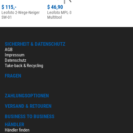
$ 115,-
$ 46,90
Leofoto 2-Wege-Neiger
Leofoto MPL-3
SW-01
Multitool
SICHERHEIT & DATENSCHUTZ
AGB
Impressum
Datenschutz
Take-back & Recycling
FRAGEN
ZAHLUNGSOPTIONEN
VERSAND & RETOUREN
BUSINESS TO BUSINESS
HÄNDLER
Händler finden