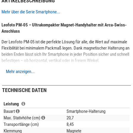
ARTIKELBESCHREIBUNG
Mehr über die Serie Smartphone...
Leofoto PM-05 – Ultrakompakter Magnet-Handyhalter mit Arca-Swiss-
Anschluss
Der Leofoto PM-05 ist die perfekte Lösung für alle, die Wert auf maximale
Flexibilität bei minimalem Packmaß legen. Dank magnetischer Halterung an
beiden Enden lässt sich Ihr Smartphone in jeder Position sicher und schnell
befestigen – ob horizontal, vertikal oder in freiem Winkel.
Mit seinem flachen Design passt der PM-05 in jede Tasche, ist in Sekunden
Mehr anzeigen...
einsatzbereit und überzeugt mit einem Arca-Swiss-kompatiblen Standfuß –
ideal für den Einsatz auf Stativen oder als mobiler Content-Ständer.
TECHNISCHE DATEN
Erhältlich in drei attraktiven Farben: Schwarz, Silber und Pink – passend für
jeden Stil und Einsatzbereich.
Leistung
Produktmerkmale:
Bauart
Smartphone-Halterung
Max. Stativhöhe (cm)
20,7
Beidseitige Magnethalterung für flexible Smartphone-Ausrichtung
Transportlänge (cm)
8,45
Extrem flaches Packmaß – ideal für unterwegs
Klemmung
Magnete