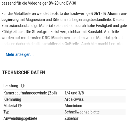
passend für die Videoneiger BV-20 und BV-30
Für die Metallteile verwendet Leofoto die hochwertige
6061-T6 Aluminium-
Legierung
mit Magnesium und Silizium als Legierungsbestandteile. Dieses
korrosionsbeständige Material zeichnet sich durch hohe Festigkeit und gute
Zähigkeit aus. Die Streckgrenze ist vergleichbar mit Baustahl. Alle Teile
werden auf modernsten
CNC-Maschinen
aus dem vollen Material gefräst
und sind dadurch deutlich
stabiler als Gußteile
. Auch hier macht Leofoto
keine Kompromisse!
Mehr anzeigen...
TECHNISCHE DATEN
Leistung
Kameraaufnahmegewinde (Zoll)
1/4 und 3/8
Klemmung
Arca-Swiss
Material
Aluminium
Typ
Schnellwechselplatte
Anwendungsgebiete
Zubehör