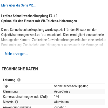
Mehr über die Serie VR...
Leofoto Schnellwechselkupplung FA-19
Optimal für den Einsatz mit VR-Telelens-Halterungen
Diese Schnellwechselkupplung wurde speziell für den Einsatz mit den
Objektivhalterungen von Leofoto entwickelt. Dies ermöglicht eine schnelle
Montage der Kamera. Zahlreiche Gewindebohrungen erlauben eine perfekte
Positionierung. Zusätzliche Ausfräsungen erlauben auch die Montage auf
Arca-Swiss-kompatiblen Stativköpfen.
Mehr anzeigen...
Um ein ungewolltes Lösen der Kamera zu verhindern wurde ein
Arretierungsmechanismus integriert.
TECHNISCHE DATEN
Für die Metallteile verwendet Leofoto die hochwertige
6061-T6 Aluminium-
Legierung
mit Magnesium und Silizium als Legierungsbestandteile. Dieses
Leistung
korrosionsbeständige Material zeichnet sich durch hohe Festigkeit und gute
Typ
Schnellwechselkupplung
Zähigkeit aus. Die Streckgrenze ist vergleichbar mit Baustahl. Alle Teile
Klemmung
Arca-Swiss
werden auf modernsten
CNC-Maschinen
aus dem vollen Material gefräst
Kameraaufnahmegewinde (Zoll)
1/4
und sind dadurch deutlich
stabiler als Gußteile
. Auch hier macht Leofoto
Material
Aluminium
keine Kompromisse!
Anwendungsgebiete
Zubehör