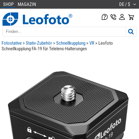
SHOP
MAGAZIN
DE / $
Fotostative
>
Stativ-Zubehör
>
Schnellkupplung
>
VR
> Leofoto
Schnellkupplung FA-19 für Telelens-Halterungen