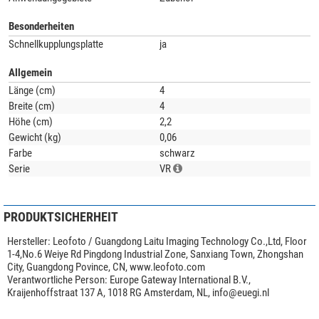
Anwendungsbeispiel(e)
zeigen optionales Zubehör bzw. das Produkt in
Verbindung mit anderen Artikeln.
Besonderheiten
Schnellkupplungsplatte
ja
Allgemein
Länge (cm)
4
Breite (cm)
4
Höhe (cm)
2,2
Gewicht (kg)
0,06
Farbe
schwarz
Serie
VR
PRODUKTSICHERHEIT
Hersteller:
Leofoto / Guangdong Laitu Imaging Technology Co.,Ltd, Floor
1-4,No.6 Weiye Rd Pingdong Industrial Zone, Sanxiang Town, Zhongshan
City, Guangdong Povince, CN, www.leofoto.com
Verantwortliche Person:
Europe Gateway International B.V.,
Kraijenhoffstraat 137 A, 1018 RG Amsterdam, NL,
info@euegi.nl