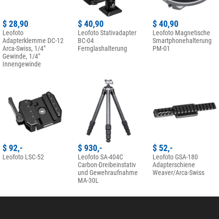
$ 28,90
$ 40,90
$ 40,90
Leofoto
Leofoto Stativadapter
Leofoto Magnetische
Adapterklemme DC-12
BC-04
Smartphonehalterung
Arca-Swiss, 1/4"
Fernglashalterung
PM-01
Gewinde, 1/4"
Innengewinde
$ 92,-
$ 930,-
$ 52,-
Leofoto LSC-52
Leofoto SA-404C
Leofoto GSA-180
Carbon-Dreibeinstativ
Adapterschiene
und Gewehraufnahme
Weaver/Arca-Swiss
MA-30L