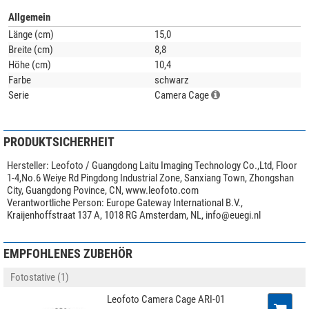
keine Kompromisse!
Allgemein
Anwendungsbeispiel(e)
zeigen optionales Zubehör bzw. das Produkt in
Länge (cm)
15,0
Verbindung mit anderen Artikeln.
Breite (cm)
8,8
Höhe (cm)
10,4
Farbe
schwarz
Serie
Camera Cage
PRODUKTSICHERHEIT
Hersteller:
Leofoto / Guangdong Laitu Imaging Technology Co.,Ltd, Floor
1-4,No.6 Weiye Rd Pingdong Industrial Zone, Sanxiang Town, Zhongshan
City, Guangdong Povince, CN, www.leofoto.com
Verantwortliche Person:
Europe Gateway International B.V.,
Kraijenhoffstraat 137 A, 1018 RG Amsterdam, NL,
info@euegi.nl
EMPFOHLENES ZUBEHÖR
Fotostative (1)
Leofoto Camera Cage ARI-01