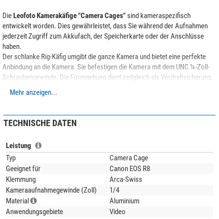
Die
Leofoto Kamerakäfige "Camera Cages"
sind kameraspezifisch
entwickelt worden. Dies gewährleistet, dass Sie während der Aufnahmen
jederzeit Zugriff zum Akkufach, der Speicherkarte oder der Anschlüsse
haben.
Der schlanke Rig-Käfig umgibt die ganze Kamera und bietet eine perfekte
Anbindung an die Kamera. Sie befestigen die Kamera mit dem UNC ¼-Zoll-
Schraubengewinde. Die Formgebung dient zeitgleich als Verdrehsicherung.
Mehr anzeigen...
Zahlreiche Gewindebohrungen bieten die Möglichkeit weiteres Zubehör, wie
z.B. seitliche Handgriffe, einen Top Handle Haltegriff, Leuchten, Mikrofone
usw. anzubringen. Der integrierte Cold Shoe ermöglicht ebenfalls eine
TECHNISCHE DATEN
Aufnahme von Leuchten oder Kontrollmonitoren.
Dieser Artikel ist speziell für das Kameramodell
Canon EOS R8
.
Leistung
Typ
Camera Cage
Für die Metallteile verwendet Leofoto die hochwertige
6061-T6 Aluminium-
Geeignet für
Canon EOS R8
Legierung
mit Magnesium und Silizium als Legierungsbestandteile. Dieses
Klemmung
Arca-Swiss
korrosionsbeständige Material zeichnet sich durch hohe Festigkeit und gute
Kameraaufnahmegewinde (Zoll)
1/4
Zähigkeit aus. Die Streckgrenze ist vergleichbar mit Baustahl. Alle Teile
Material
Aluminium
werden auf modernsten
CNC-Maschinen
aus dem vollen Material gefräst
Anwendungsgebiete
Video
und sind dadurch deutlich
stabiler als Gußteile
. Auch hier macht Leofoto