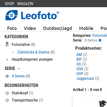
SHOP
MAGAZIN
Foto
Video
Outdoor/Jagd
Mobile
Po
Kategorien:
Fotostat
KATEGORIEN
Serie:
X-Series
Fotostative
(8)
Produktserien:
Zielstöcke & Stative
(8)
AM
(2)
Hauptkategorien anzeigen
BIP
(2)
GS
(3)
SERIE
GSK
(3)
GSP
(4)
X-Series
(8)
Juggernaut
(2)
BESONDERHEITEN
Artikel 1 - 8 von 8
Stativkopf
(1)
Transporttasche
(1)