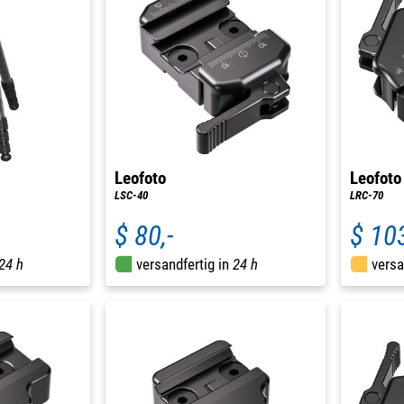
Leofoto
Leofoto
LSC-40
LRC-70
$ 80,-
$ 103
24 h
versandfertig in
24 h
versa