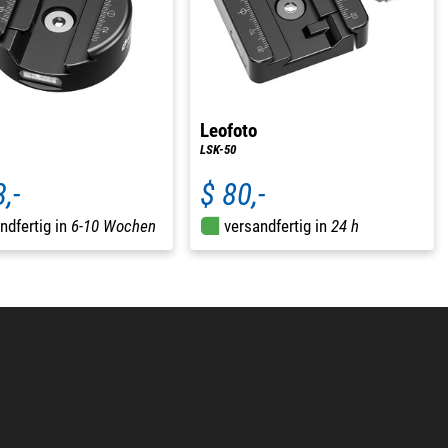
Leofoto
LSK-50
,-
$ 80,-
ndfertig in
6-10 Wochen
versandfertig in
24 h