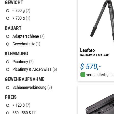
GEWICHT
< 300 g
(7)
> 700 g
(1)
BAUART
Adapterschiene
(7)
Gewehrstativ
(1)
Leofoto
KLEMMUNG
SA-324CLX + MA-40X
Picatinny
(2)
$ 570,-
Picatinny & Arca-Swiss
(6)
versandfertig in
GEWEHRAUFNAHME
Schienenverbindung
(8)
PREIS
< 120 $
(7)
350 - 580 $
(1)