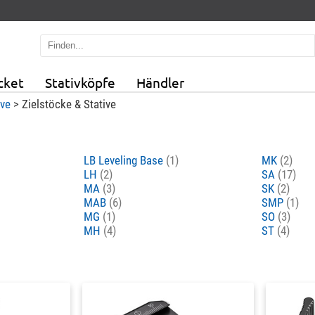
cket
Stativköpfe
Händler
ive
>
Zielstöcke & Stative
LB Leveling Base
(1)
MK
(2)
LH
(2)
SA
(17)
MA
(3)
SK
(2)
MAB
(6)
SMP
(1)
MG
(1)
SO
(3)
MH
(4)
ST
(4)