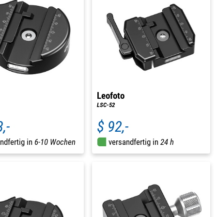
Leofoto
LSC-52
,-
$ 92,-
ndfertig in
6-10 Wochen
versandfertig in
24 h