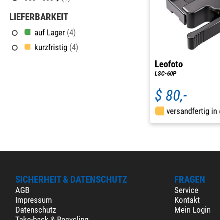
LIEFERBARKEIT
auf Lager
(4)
kurzfristig
(4)
Leofoto
LSC-60P
$ 80,-
versandfertig in
SICHERHEIT & DATENSCHUTZ
FRAGEN
AGB
Service
Impressum
Kontakt
Datenschutz
Mein Login
Take-back & Recycling