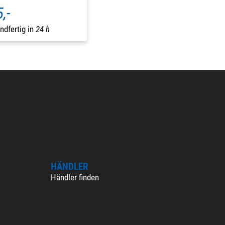
,-
ndfertig in
24 h
HÄNDLER
Händler finden