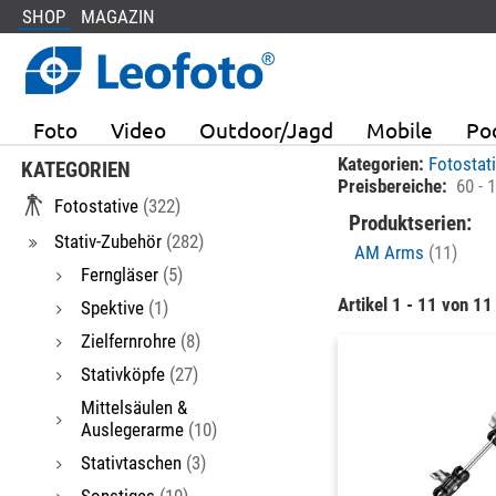
SHOP
MAGAZIN
Foto
Video
Outdoor/Jagd
Mobile
Po
Kategorien:
Fotostat
KATEGORIEN
Preisbereiche:
60 - 
Fotostative
(322)
Produktserien:
Stativ-Zubehör
(282)
AM Arms
(11)
Ferngläser
(5)
Artikel 1 - 11 von 11
Spektive
(1)
Zielfernrohre
(8)
Stativköpfe
(27)
Mittelsäulen &
Auslegerarme
(10)
Stativtaschen
(3)
Sonstiges
(10)