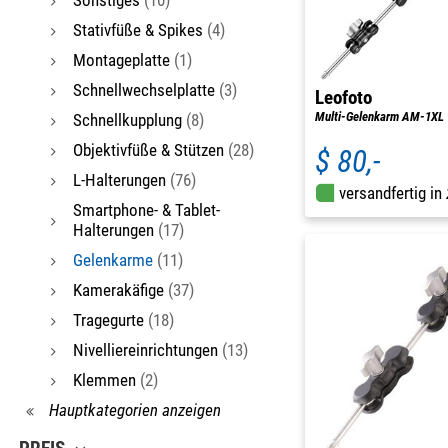
Stativfüße & Spikes
(4)
Montageplatte
(1)
Schnellwechselplatte
(3)
Leofoto
Multi-Gelenkarm AM-1XL
Schnellkupplung
(8)
Objektivfüße & Stützen
(28)
$ 80,-
L-Halterungen
(76)
versandfertig in
Smartphone- & Tablet-
Halterungen
(17)
Gelenkarme
(11)
Kamerakäfige
(37)
Tragegurte
(18)
Nivelliereinrichtungen
(13)
Klemmen
(2)
Hauptkategorien anzeigen