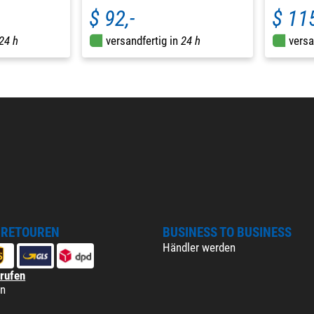
$ 92,-
$ 115
24 h
versandfertig in
24 h
versa
 RETOUREN
BUSINESS TO BUSINESS
Händler werden
rrufen
en