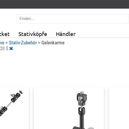
cket
Stativköpfe
Händler
ive
>
Stativ-Zubehör
>
Gelenkarme
120 $