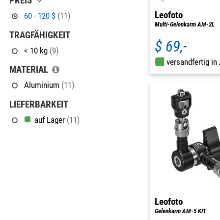
PREIS
Leofoto
60 - 120 $
(11)
Multi-Gelenkarm AM-2L
TRAGFÄHIGKEIT
$ 69,-
< 10 kg
(9)
versandfertig in
MATERIAL
Aluminium
(11)
LIEFERBARKEIT
auf Lager
(11)
Leofoto
Gelenkarm AM-5 KIT