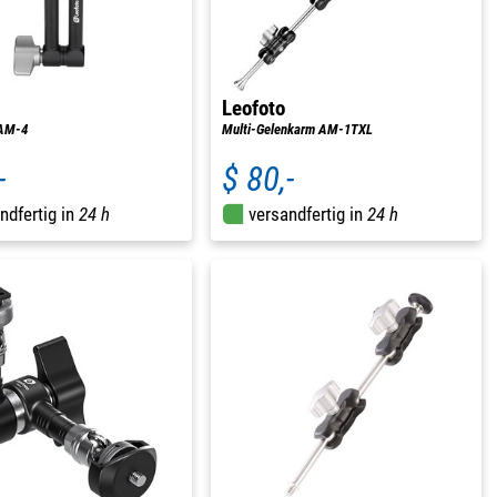
Leofoto
 AM-4
Multi-Gelenkarm AM-1TXL
-
$ 80,-
ndfertig in
24 h
versandfertig in
24 h