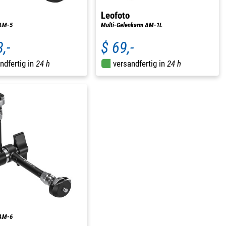
Leofoto
 AM-5
Multi-Gelenkarm AM-1L
,-
$ 69,-
ndfertig in
24 h
versandfertig in
24 h
 AM-6