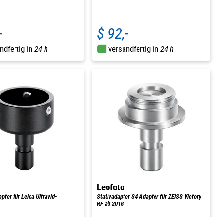
-
$ 92,-
ndfertig in
24 h
versandfertig in
24 h
Leofoto
pter für Leica Ultravid-
Stativadapter S4 Adapter für ZEISS Victory
RF ab 2018