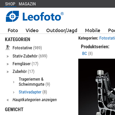
SHOP
MAGAZIN
Foto
Video
Outdoor/Jagd
Mobile
Po
Kategorien:
Fotostat
KATEGORIEN
Produktserien:
Fotostative
(989)
BC
(8)
Stativ-Zubehör
(699)
Ferngläser
(17)
Zubehör
(17)
Trageriemen &
Schwimmgurte
(9)
Stativadapter
(8)
Hauptkategorien anzeigen
GEWICHT