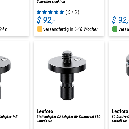
Schnelllösefunktion
( 5 / 5 )
$ 92,-
$ 92,
24 h
versandfertig in
6-10 Wochen
versa
Leofoto
Leofoto
adapter 1/4"
Stativadapter S2 Adapter für Swarovski SLC
S3 Stativada
Ferngläser
Ferngläser