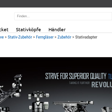
cket
Stativköpfe
Händler
ive
>
Stativ-Zubehör
>
Ferngläser
>
Zubehör
>
Stativadapter