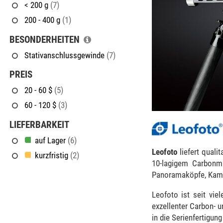
< 200 g
(7)
200 - 400 g
(1)
BESONDERHEITEN
Stativanschlussgewinde
(7)
PREIS
20 - 60 $
(5)
60 - 120 $
(3)
LIEFERBARKEIT
auf Lager
(6)
Leofoto
liefert quali
kurzfristig
(2)
10-lagigem Carbonma
Panoramaköpfe, Kamera
Leofoto ist seit vie
exzellenter Carbon- 
in die Serienfertigun