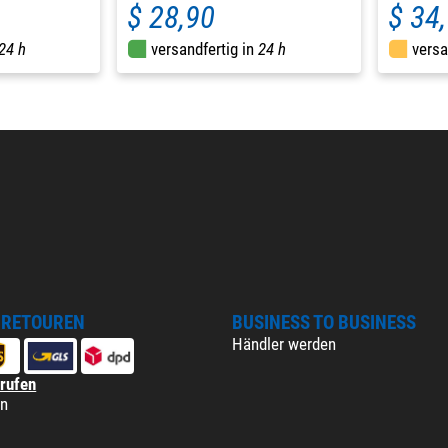
$ 28,90
$ 34
24 h
versandfertig in
24 h
versa
 RETOUREN
BUSINESS TO BUSINESS
Händler werden
rrufen
en