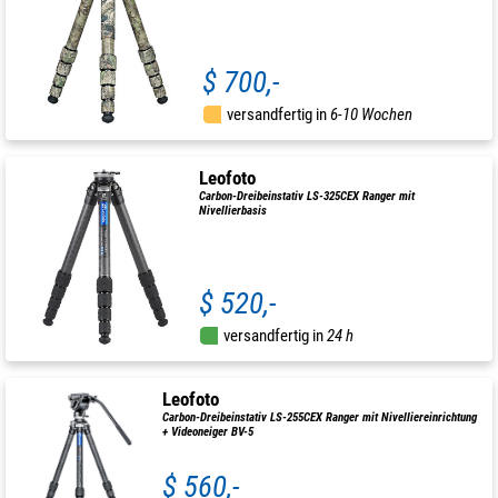
$ 700,-
versandfertig in
6-10 Wochen
Leofoto
Carbon-Dreibeinstativ LS-325CEX Ranger mit
Nivellierbasis
$ 520,-
versandfertig in
24 h
Leofoto
Carbon-Dreibeinstativ LS-255CEX Ranger mit Nivelliereinrichtung
+ Videoneiger BV-5
$ 560,-