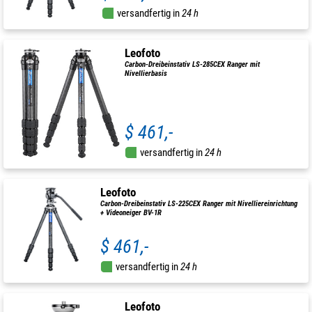
versandfertig in
24 h
Leofoto
Carbon-Dreibeinstativ LS-285CEX Ranger mit
Nivellierbasis
$ 461,-
versandfertig in
24 h
Leofoto
Carbon-Dreibeinstativ LS-225CEX Ranger mit Nivelliereinrichtung
+ Videoneiger BV-1R
$ 461,-
versandfertig in
24 h
Leofoto