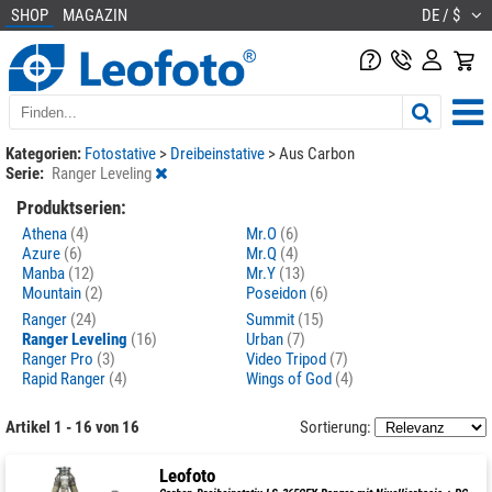
SHOP
MAGAZIN
DE / $
Kategorien:
Fotostative
>
Dreibeinstative
>
Aus Carbon
Serie:
Ranger Leveling
Produktserien:
Athena
(4)
Mr.O
(6)
Azure
(6)
Mr.Q
(4)
Manba
(12)
Mr.Y
(13)
Mountain
(2)
Poseidon
(6)
Ranger
(24)
Summit
(15)
Ranger Leveling
(16)
Urban
(7)
Ranger Pro
(3)
Video Tripod
(7)
Rapid Ranger
(4)
Wings of God
(4)
Artikel 1 - 16 von 16
Sortierung:
Leofoto