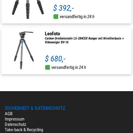
$ 392,-
versandfertig in
24 h
Leofoto
Carbon-Dreibeinstativ LS-284CEX Ranger mit Nivellierbasis +
Videoneiger BV-10
$ 680,-
versandfertig in
24 h
SICHERHEIT & DATENSCHUTZ
AGB
Impressum
Datenschutz
Take-back & Recycling