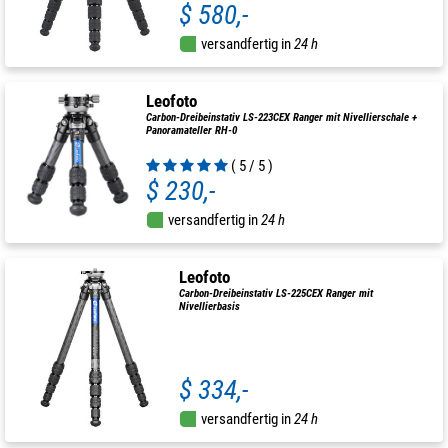
$ 580,-
versandfertig in
24 h
Leofoto
Carbon-Dreibeinstativ LS-223CEX Ranger mit Nivellierschale +
Panoramateller RH-0
( 5 / 5 )
$ 230,-
versandfertig in
24 h
Leofoto
Carbon-Dreibeinstativ LS-225CEX Ranger mit
Nivellierbasis
$ 334,-
versandfertig in
24 h