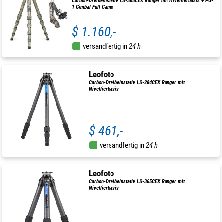
Carbon-Dreibeinstativ LS-365CEX Ranger mit Nivellierbasis + PG-
1 Gimbal Full Camo
$ 1.160,-
versandfertig in
24 h
Leofoto
Carbon-Dreibeinstativ LS-284CEX Ranger mit
Nivellierbasis
$ 461,-
versandfertig in
24 h
Leofoto
Carbon-Dreibeinstativ LS-365CEX Ranger mit
Nivellierbasis