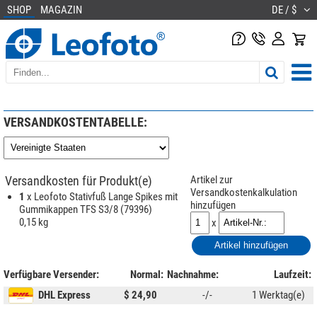
SHOP
MAGAZIN
DE / $
VERSANDKOSTENTABELLE:
Versandkosten für Produkt(e)
Artikel zur
Versandkostenkalkulation
1
x Leofoto Stativfuß Lange Spikes mit
hinzufügen
Gummikappen TFS S3/8 (79396)
0,15 kg
x
Verfügbare Versender:
Normal:
Nachnahme:
Laufzeit:
DHL Express
$ 24,90
-/-
1 Werktag(e)