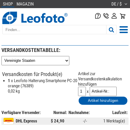
SHOP
MAGAZIN
DE / $
VERSANDKOSTENTABELLE:
Versandkosten für Produkt(e)
Artikel zur
Versandkostenkalkulation
1
x Leofoto Halterung Smartphone PC-20
hinzufügen
orange (76389)
0,02 kg
x
Verfügbare Versender:
Normal:
Nachnahme:
Laufzeit:
DHL Express
$ 24,90
-/-
1 Werktag(e)